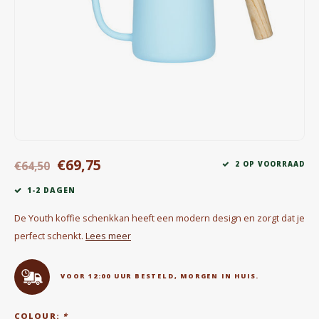
Waterkokers
Chocolade, granola en Drankpoeders
Koffie Kàn merch
Boeken
Gin
€69,75
€64,50
2 OP VOORRAAD
Ontbijt en Lunch
1-2 DAGEN
Outdoor accessoires
De Youth koffie schenkkan heeft een modern design en zorgt dat je
perfect schenkt.
Lees meer
Happy stuff
VOOR 12:00 UUR BESTELD, MORGEN IN HUIS.
COLOUR:
*