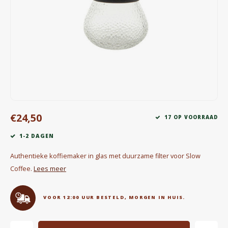
Waterkokers
Chocolade, granola en Drankpoeders
Koffie Kàn merch
Boeken
Gin
€24,50
17 OP VOORRAAD
Ontbijt en Lunch
1-2 DAGEN
Outdoor accessoires
Authentieke koffiemaker in glas met duurzame filter voor Slow
Coffee.
Lees meer
Happy stuff
VOOR 12:00 UUR BESTELD, MORGEN IN HUIS.