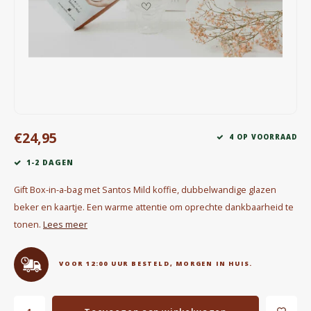
Waterkokers
Chocolade, granola en Drankpoeders
Koffie Kàn merch
Boeken
€24,95
4 OP VOORRAAD
Gin
1-2 DAGEN
Ontbijt en Lunch
Gift Box-in-a-bag met Santos Mild koffie, dubbelwandige glazen
beker en kaartje. Een warme attentie om oprechte dankbaarheid te
Outdoor accessoires
tonen.
Lees meer
Happy stuff
VOOR 12:00 UUR BESTELD, MORGEN IN HUIS.