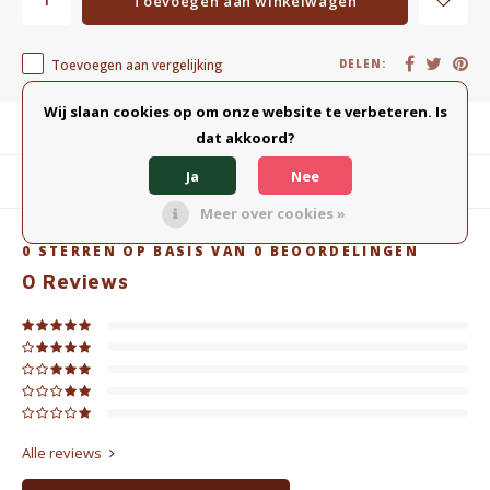
Toevoegen aan winkelwagen
Toevoegen aan vergelijking
DELEN:
Wij slaan cookies op om onze website te verbeteren. Is
Productomschrijving
dat akkoord?
Ja
Nee
Gerelateerde producten
Meer over cookies »
0
STERREN OP BASIS VAN
0
BEOORDELINGEN
0
Reviews
Alle reviews