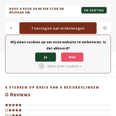
KOOP
4
VOOR
€0,95
PER STUK EN
5% KORTING
BESPAAR
5%
Toevoegen aan winkelwagen
Wij slaan cookies op om onze website te verbeteren. Is
Toevoegen aan vergelijking
DELEN:
dat akkoord?
Ja
Nee
Productomschrijving
Meer over cookies »
Gerelateerde producten
0
STERREN OP BASIS VAN
0
BEOORDELINGEN
0
Reviews