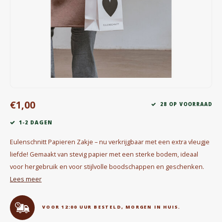
Waterkokers
Chocolade, granola en Drankpoeders
Koffie Kàn merch
Boeken
€1,00
Gin
28 OP VOORRAAD
1-2 DAGEN
Ontbijt en Lunch
Eulenschnitt Papieren Zakje – nu verkrijgbaar met een extra vleugje
Outdoor accessoires
liefde! Gemaakt van stevig papier met een sterke bodem, ideaal
voor hergebruik en voor stijlvolle boodschappen en geschenken.
Happy stuff
Lees meer
VOOR 12:00 UUR BESTELD, MORGEN IN HUIS.