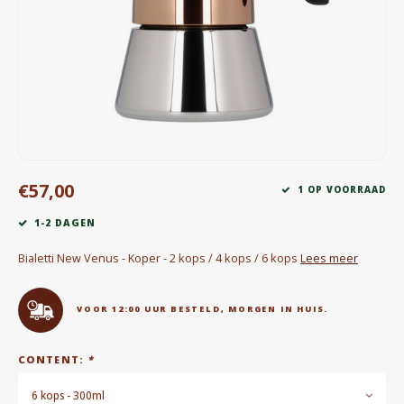
Waterkokers
Chocolade, granola en Drankpoeders
Koffie Kàn merch
Boeken
€57,00
Gin
1 OP VOORRAAD
1-2 DAGEN
Ontbijt en Lunch
Bialetti New Venus - Koper - 2 kops / 4 kops / 6 kops
Lees meer
Outdoor accessoires
VOOR 12:00 UUR BESTELD, MORGEN IN HUIS.
Happy stuff
CONTENT:
*
6 kops - 300ml