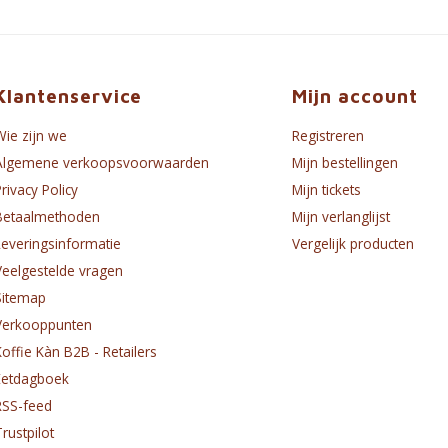
Klantenservice
Mijn account
Wie zijn we
Registreren
Algemene verkoopsvoorwaarden
Mijn bestellingen
Privacy Policy
Mijn tickets
Betaalmethoden
Mijn verlanglijst
Leveringsinformatie
Vergelijk producten
Veelgestelde vragen
Sitemap
Verkooppunten
Koffie Kàn B2B - Retailers
Eetdagboek
RSS-feed
Trustpilot