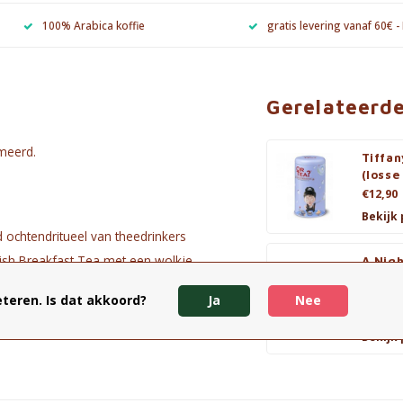
100% Arabica koffie
gratis levering vanaf 60€ -
Gerelateerd
umeerd.
Tiffan
(losse
€12,90
Bekijk
d ochtendritueel van theedrinkers
glish Breakfast Tea met een wolkje
A Nigh
Gentl
(built
teren. Is dat akkoord?
Ja
Nee
€6,95
Bekijk