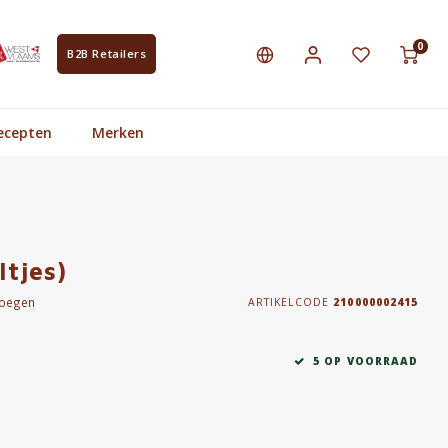
0
B2B Retailers
ecepten
Merken
ltjes)
voegen
ARTIKELCODE
210000002415
5 OP VOORRAAD