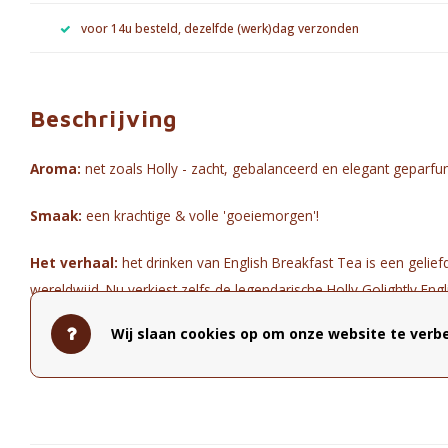
voor 14u besteld, dezelfde (werk)dag verzonden
Beschrijving
Aroma:
net zoals Holly - zacht, gebalanceerd en elegant geparf
Smaak:
een krachtige & volle 'goeiemorgen'!
Het verhaal:
het drinken van English Breakfast Tea is een gelief
wereldwijd. Nu verkiest zelfs de legendarische Holly Golightly En
melk boven haar ooit onvervangbare koffie!
Wij slaan cookies op om onze website te verbe
Samenstelling:
biologische zwarte thee.