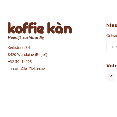
Nie
Ontvan
Kerkstraat 84
8420 Wenduine (België)
+32 50414623
Vol
kantoor@koffiekan.be