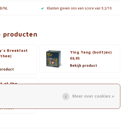
 B/NL
Klanten geven ons een score van 9,2/10
e producten
y's Breakfast
Ying Yang (builtjes)
 thee)
€6,95
Bekijk product
 product
t at the
PomPomelo (builtjes)
emen's Club
€44,99
jes)
Meer over cookies »
Bekijk product
 product