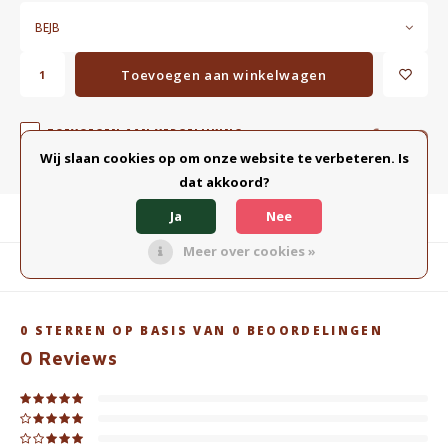
BEJB
Toevoegen aan winkelwagen
TOEVOEGEN AAN VERGELIJKING
DELEN:
Wij slaan cookies op om onze website te verbeteren. Is
dat akkoord?
Ja
Nee
Productomschrijving
Meer over cookies »
Gerelateerde producten
0
STERREN OP BASIS VAN
0
BEOORDELINGEN
0
Reviews