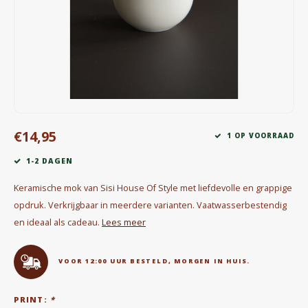
Waterkokers
Chocolade, granola en Drankpoeders
Koffie Kàn merch
Boeken
€14,95
1 OP VOORRAAD
Gin
1-2 DAGEN
Ontbijt en Lunch
Keramische mok van Sisi House Of Style met liefdevolle en grappige
opdruk. Verkrijgbaar in meerdere varianten. Vaatwasserbestendig
Outdoor accessoires
en ideaal als cadeau.
Lees meer
Happy stuff
VOOR 12:00 UUR BESTELD, MORGEN IN HUIS.
PRINT:
*