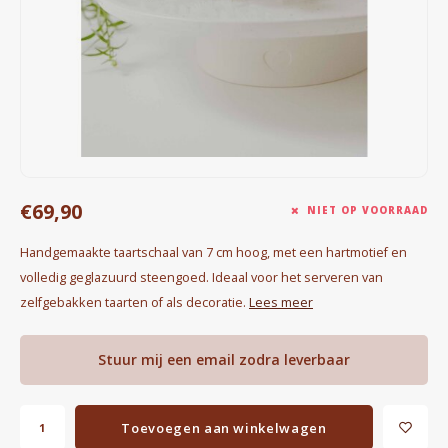
Waterkokers
Chocolade, granola en Drankpoeders
Koffie Kàn merch
Boeken
€69,90
Gin
NIET OP VOORRAAD
Handgemaakte taartschaal van 7 cm hoog, met een hartmotief en
Ontbijt en Lunch
volledig geglazuurd steengoed. Ideaal voor het serveren van
zelfgebakken taarten of als decoratie.
Lees meer
Outdoor accessoires
Happy stuff
Stuur mij een email zodra leverbaar
Toevoegen aan winkelwagen