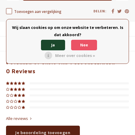
Toevoegen aan vergelijking
DELEN:
Wij slaan cookies op om onze website te verbeteren. Is
Productomschrijving
dat akkoord?
Gerelateerde producten
Ja
Nee
Meer over cookies »
0
STERREN OP BASIS VAN
0
BEOORDELINGEN
0
Reviews
Alle reviews
Je beoordeling toevoegen