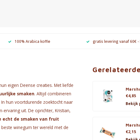
100% Arabica koffie
gratis levering vanaf 60€ -
Gerelateerd
un eigen Deense creaties. Met liefde
Marsh
uurlijke smaken
. Altijd combineren
€4,85
 In hun voortdurende zoektocht naar
Bekijk
varing uit. De oprichter, Kristian,
 echt de smaken van fruit
Marsh
de beste winegum ter wereld met de
€2,15
Bekijk