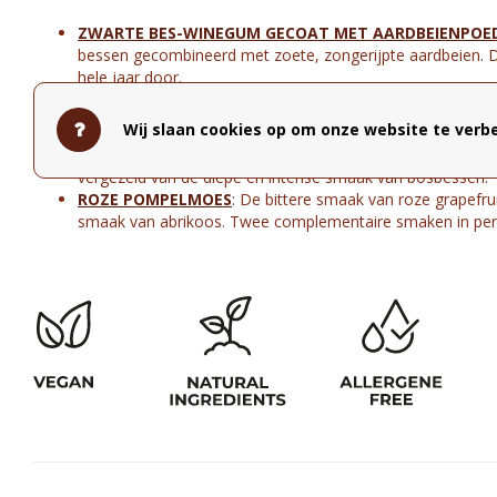
ZWARTE BES-WINEGUM GECOAT MET AARDBEIENPOE
bessen gecombineerd met zoete, zongerijpte aardbeien. 
hele jaar door.
LIMOENWIJNUM BEDEKT MET ZURE CITROENPOEDER
:
Wij slaan cookies op om onze website te verbe
aangevuld met bittere, zure citroen. Een explosie van citr
V
LIERBLOESEM BEDEKT MET BLAUWE BES
:
De milde en 
vergezeld van de diepe en intense smaak van bosbessen.
ROZE POMPELMOES
: De bittere smaak van roze grapefru
smaak van abrikoos. Twee complementaire smaken in perf