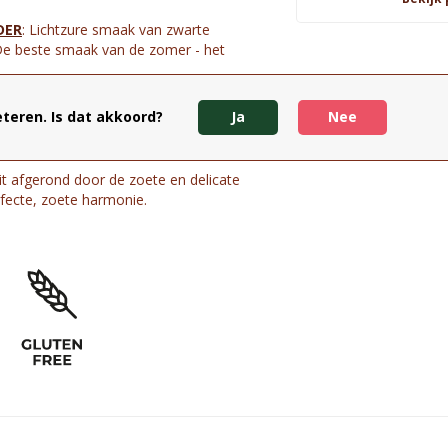
DER
: Lichtzure smaak van zwarte
De beste smaak van de zomer - het
 Frisse, lichtzoete smaak van limoen
teren. Is dat akkoord?
Ja
Nee
ussmaak!
zoete smaak van vlierbloesem,
it afgerond door de zoete en delicate
ecte, zoete harmonie.