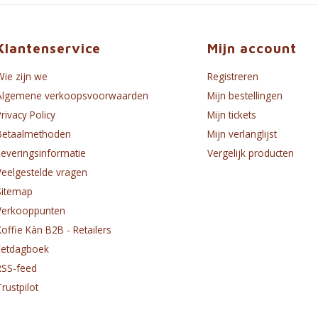
Klantenservice
Mijn account
Wie zijn we
Registreren
Algemene verkoopsvoorwaarden
Mijn bestellingen
Privacy Policy
Mijn tickets
Betaalmethoden
Mijn verlanglijst
Leveringsinformatie
Vergelijk producten
Veelgestelde vragen
Sitemap
Verkooppunten
Koffie Kàn B2B - Retailers
Eetdagboek
RSS-feed
Trustpilot