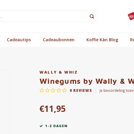
Cadeautips
Cadeaubonnen
Koffie Kàn Blog
R
WALLY & WHIZ
Winegums by Wally & W
0
REVIEWS
Je beoordeling toe
€11,95
1-2 DAGEN