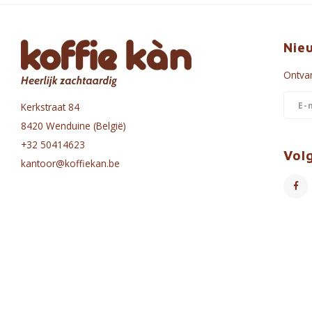
Nie
Ontvan
Kerkstraat 84
8420 Wenduine (België)
+32 50414623
Vol
kantoor@koffiekan.be