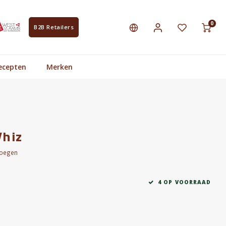
0
B2B Retailers
ecepten
Merken
hiz
voegen
4 OP VOORRAAD