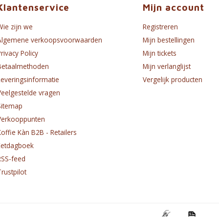
Klantenservice
Mijn account
Wie zijn we
Registreren
Algemene verkoopsvoorwaarden
Mijn bestellingen
Privacy Policy
Mijn tickets
Betaalmethoden
Mijn verlanglijst
Leveringsinformatie
Vergelijk producten
Veelgestelde vragen
Sitemap
Verkooppunten
Koffie Kàn B2B - Retailers
Eetdagboek
RSS-feed
Trustpilot