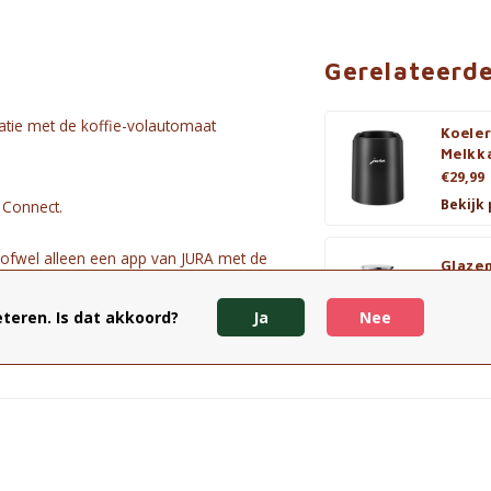
Gerelateerd
catie met de koffie-volautomaat
Koeler
Melkk
€29,99
Bekijk
 Connect.
 ofwel alleen een app van JURA met de
Glaze
€29,99
Bekijk
teren. Is dat akkoord?
Ja
Nee