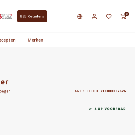
0
B2B Retailers
ecepten
Merken
ter
voegen
ARTIKELCODE
210000002626
4 OP VOORRAAD