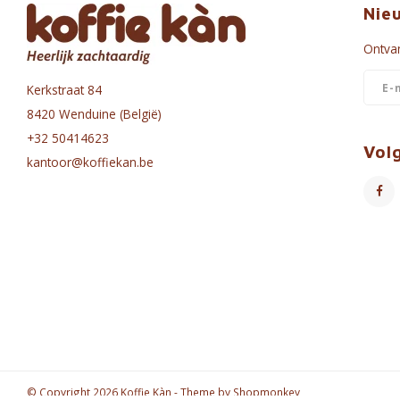
Nie
Ontvan
Kerkstraat 84
8420 Wenduine (België)
+32 50414623
Vol
kantoor@koffiekan.be
© Copyright 2026 Koffie Kàn - Theme by
Shopmonkey