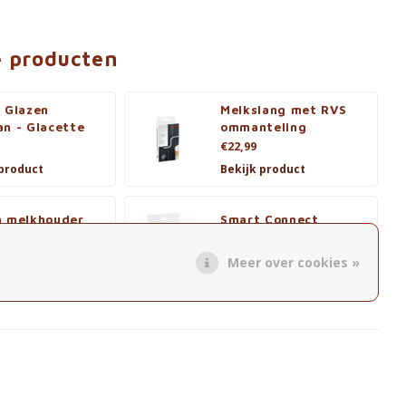
e producten
 Glazen
Melkslang met RVS
an - Glacette
ommanteling
€22,99
 product
Bekijk product
n melkhouder
Smart Connect
€29,99
 product
Bekijk product
Meer over cookies »