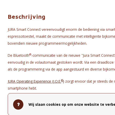
Beschrijving
JURA Smart Connect vereenvoudigt enorm de bediening via smart
espressotoestel, maakt de communicatie met intelligente bijkom
bovendien nieuwe programmeermogelijkheden.
®
De Bluetooth
-communicatie van de nieuwe "Jura Smart Connect"
eenvoudig in de volautomaat gestoken wordt. Via een draadloze
als de programmering via de app aangestuurd en diverse bijko
®
JURA Operating Experience (J.O.E.
)
zorgt ervoor dat je steeds de
smartphone hebt.
Compatibel met: D4, D6, E6, E8, ENA 8, J6, S8, S80, X10,X6, X8, Z
Wij slaan cookies op om onze website te verbe
GIGA 5, GIGA X3
, GIGA X7(c), GIGA X8(c), GIGA X9c, GIGA 6, GIG
(c)