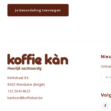
Je beoordeling toevoegen
Nie
Ontvan
Kerkstraat 84
8420 Wenduine (België)
+32 50414623
Vol
kantoor@koffiekan.be