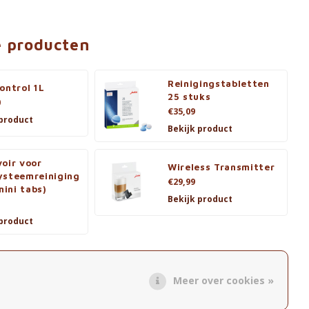
e producten
Reinigingstabletten
ontrol 1L
25 stuks
0
€35,09
 product
Bekijk product
oir voor
Wireless Transmitter
ysteemreiniging
€29,99
 mini tabs)
Bekijk product
 product
Meer over cookies »