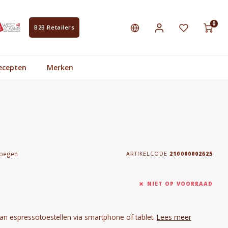
0
B2B Retailers
ecepten
Merken
voegen
ARTIKELCODE
210000002625
NIET OP VOORRAAD
an espressotoestellen via smartphone of tablet.
Lees meer