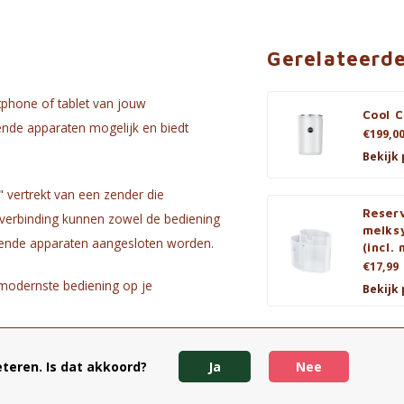
Gerelateerd
phone of tablet van jouw
Cool C
ende apparaten mogelijk en biedt
€199,0
Bekijk
 vertrekt van een zender die
Reserv
 verbinding kunnen zowel de bediening
melks
mende apparaten aangesloten worden.
(incl.
€17,99
 modernste bediening op je
Bekijk
6, Z8, ENA 4 (EA), Z10 (EA), WE6, WE8,
teren. Is dat akkoord?
Ja
Nee
A 6 (EA)