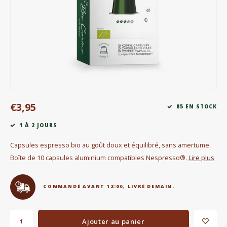
Bouilloires électriques
Chocolat
KK Merchandise
Livres
€3,95
Gin
85 EN STOCK
1 À 2 JOURS
Petit déjeuner
Capsules espresso bio au goût doux et équilibré, sans amertume.
Outdoor accessoires
Boîte de 10 capsules aluminium compatibles Nespresso®.
Lire plus
Happy stuff
COMMANDÉ AVANT 12:00, LIVRÉ DEMAIN.
Ajouter au panier