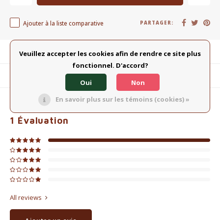
Ajouter à la liste comparative
PARTAGER:
Description du produit
Veuillez accepter les cookies afin de rendre ce site plus
fonctionnel. D'accord?
Produits connexes
Oui
Non
En savoir plus sur les témoins (cookies) »
5
ÉTOILES SELON
1
AVIS
1
Évaluation
All reviews