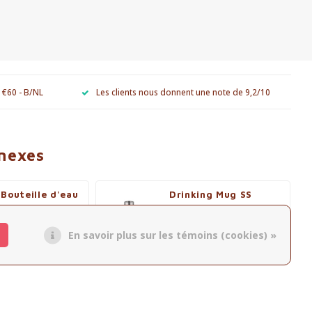
e €60 - B/NL
Les clients nous donnent une note de 9,2/10
nnexes
Bouteille d'eau
Drinking Mug SS
 ml
0.35L
€29,95
En savoir plus sur les témoins (cookies) »
r le produit
Afficher le produit