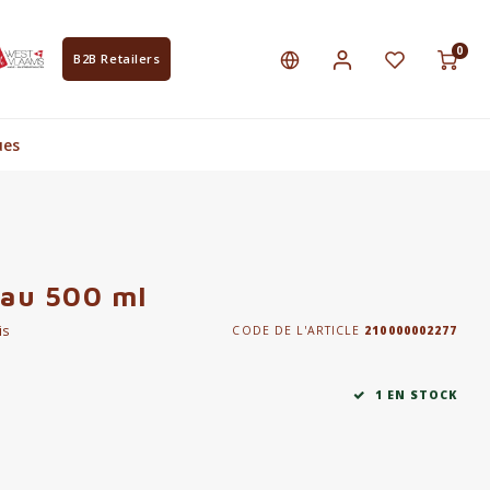
0
B2B Retailers
ues
eau 500 ml
is
CODE DE L'ARTICLE
210000002277
1 EN STOCK