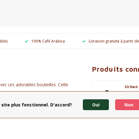
able)
100% Café Arabica
Livraison gratuite à partir d
Produits co
vec ces adorables bouteilles. Cette
Urban 
ud jusqu'à 18 heures et au frais ou au
- 460
€27,50
 site plus fonctionnel. D'accord?
Oui
Non
Affiche