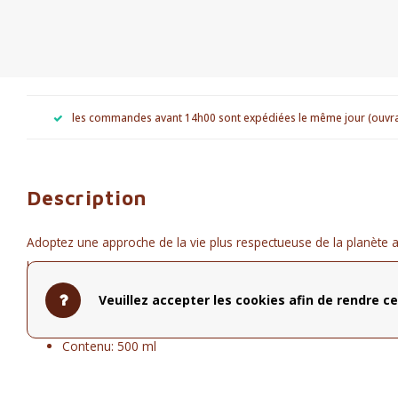
les commandes avant 14h00 sont expédiées le même jour (ouvr
Description
Adoptez une approche de la vie plus respectueuse de la planète a
bouteille réutilisable de tous les jours garde les boissons au cha
chaud jusqu'à 24 heures.
Veuillez accepter les cookies afin de rendre ce
2 motifs: '
léopard
' et '
frida kahlo
'
Contenu: 500 ml