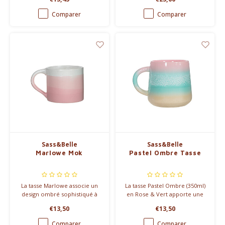
Comparer
Comparer
Sass&Belle
Sass&Belle
Marlowe Mok
Pastel Ombre Tasse
La tasse Marlowe associe un
La tasse Pastel Ombre (350ml)
design ombré sophistiqué à
en Rose & Vert apporte une
une finition artisanale. Avec
touche douce et élégante à
€13,50
€13,50
une capacité de 260 ml, elle
votre pause-café. Finition
est idéale pour vos moments
unique grâce à son émaillage
Comparer
Comparer