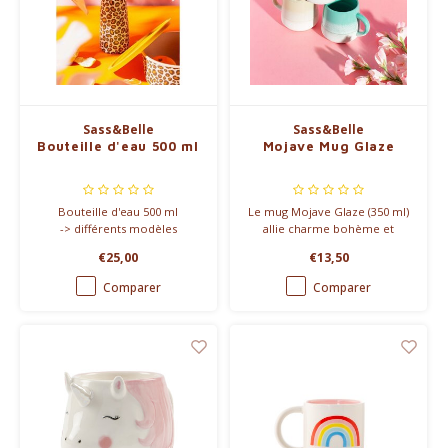
Sass&Belle
Sass&Belle
Bouteille d'eau 500 ml
Mojave Mug Glaze
Bouteille d'eau 500 ml
Le mug Mojave Glaze (350 ml)
-> différents modèles
allie charme bohème et
élégance rustique. Chaque
€25,00
€13,50
pièce est unique grâce à son
émail réactif et est disponible
Comparer
Comparer
en jaune, rose, vert menthe et
lilas.