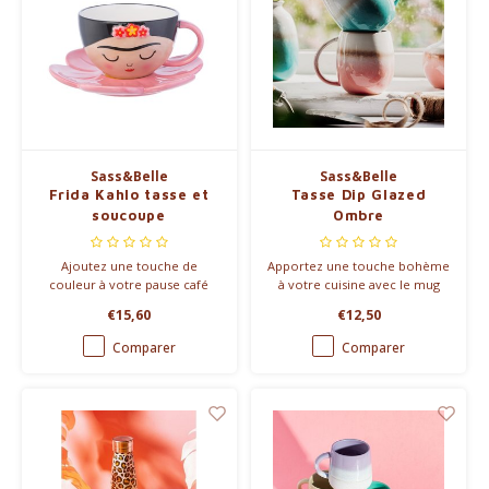
Sass&Belle
Sass&Belle
Frida Kahlo tasse et
Tasse Dip Glazed
soucoupe
Ombre
Ajoutez une touche de
Apportez une touche bohème
couleur à votre pause café
à votre cuisine avec le mug
avec cet élégant ensemble
Dip Glazed Ombre. Disponible
€15,60
€12,50
tasse et soucoupe Frida Kahlo
en rose, turquoise et jaune, il
! Céramique peinte à la main
allie charme rustique et
Comparer
Comparer
avec soucoupe en forme de
douceur pour des instants
fleur.
cocooning.