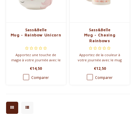
Sass&Belle
Sass&Belle
Mug - Rainbow Unicorn
Mug - Chasing
Rainbows
Apportez une touche de
Apportez de la couleur à
magie à votre journée avec le
votre journée avec le mug
mug Rainbow Unicorn (450
Chasing Rainbows (315 ml). Son
€14,50
€12,50
ml). Avec ses couleurs pastel
design arc-en-ciel et la citation
et sa corne 3D, il est parfait
"Good vibes only" en font un
Comparer
Comparer
pour les vrais amoureux des
compagnon idéal pour une
licornes !
pause café joyeuse.