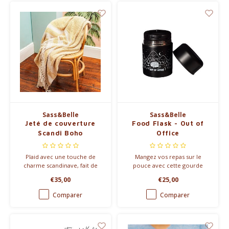
céréales et décore
magnifiquement.
Sass&Belle
Sass&Belle
Jeté de couverture
Food Flask - Out of
Scandi Boho
Office
Plaid avec une touche de
Mangez vos repas sur le
charme scandinave, fait de
pouce avec cette gourde
100% coton et
pratique qui peut garder les
€35,00
€25,00
confortablement grand.
aliments chauds et froids.
Comparer
Comparer