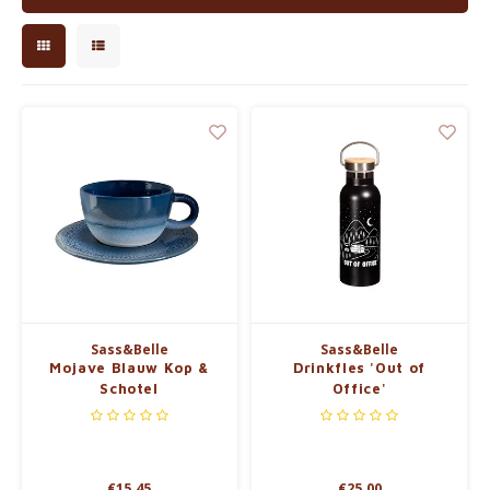
Bouilloires électriques
Chocolat
KK Merchandise
Livres
Gin
Petit déjeuner
Outdoor accessoires
Sass&Belle
Sass&Belle
Mojave Blauw Kop &
Drinkfles 'Out of
Happy stuff
Schotel
Office'
€15,45
€25,00