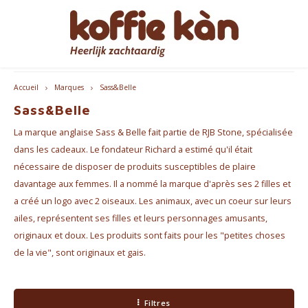
Les clients nous donnent une note de 9,2/10
Hoofdmenu / accessoires
Hoofdmenu / cadeaux
Hoofdmenu / mugs
Hoofdmenu / café
Hoofdmenu / thé
Hoofdmenu
Accessoires
Cadeaux
Langue
Mugs
Café
Thé
Accueil
Marques
Sass&Belle
Sass&Belle
Café - En Grains & Moulu
Thé
Gobelets à emporter
Machines à café
pour ELLE
Nederlands
Machi
La marque anglaise Sass & Belle fait partie de RJB Stone, spécialisée
Capsules et dosettes de café
Chai
Tasses à café et à thé
Produits d'entretien Jura
pour LUI
English
Machi
dans les cadeaux. Le fondateur Richard a estimé qu'il était
nécessaire de disposer de produits susceptibles de plaire
Coffee accessoires
Accesspores Té
Home Barista Tools
Coffrets Cadeaux Café & Thé
Bialet
davantage aux femmes. Il a nommé la marque d'après ses 2 filles et
Français
a créé un logo avec 2 oiseaux. Les animaux, avec un coeur sur leurs
Abonnements café
Porte-filtres à café
Beaux Cadeaux
Melko
ailes, représentent ses filles et leurs personnages amusants,
originaux et doux. Les produits sont faits pour les "petites choses
Moulins à Café
Everything Pink
de la vie", sont originaux et gais.
Bouteilles thermos
Filtres