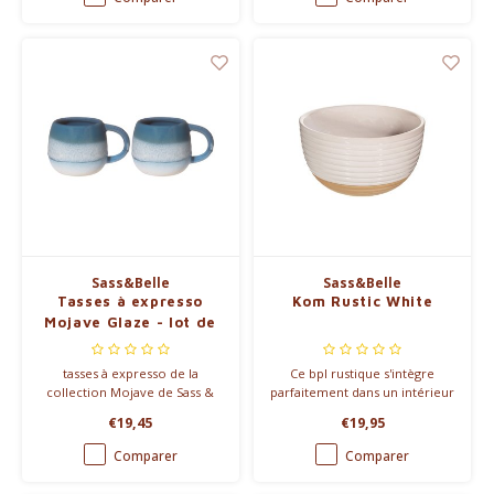
café du quotidien.
artisanal.
Sass&Belle
Sass&Belle
Tasses à expresso
Kom Rustic White
Mojave Glaze - lot de
2
tasses à expresso de la
Ce bpl rustique s'intègre
collection Mojave de Sass &
parfaitement dans un intérieur
Belle.
minimaliste et a une couleur
€19,45
€19,95
blanc cassé avec une finition
semi-émaillée. Cet
Comparer
Comparer
incontournable de la cuisine
est parfait pour servir des