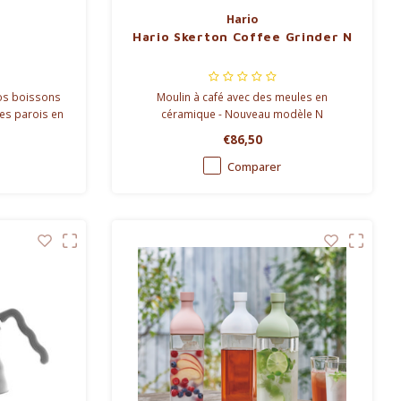
Hario
Hario Skerton Coffee Grinder N
os boissons
Moulin à café avec des meules en
es parois en
céramique - Nouveau modèle N
 intérieur en
€86,50
800ml
Comparer