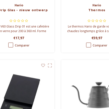
Hario
Hario
rip Glas - nieuw ontwerp
Thermos
 V60 Glass Drip 01 est une cafetière
Le thermos Hario de garde v
 en verre pour 200 à 360 ml. Forme
chaudes longtemps grâce à s
 et spirales pour un café équilibré.
acier double et son revêtement
€17,97
€59,97
noir et cuillère inclus. Idéale pour 1
céramique. 600ml & 
à 2 tasses.
Comparer
Comparer