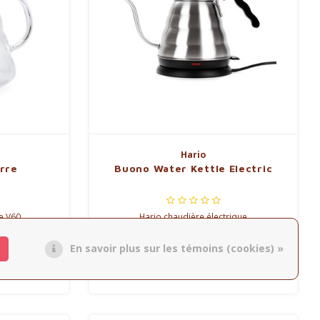
Hario
rre
Buono Water Kettle Electric
ie V60
Hario chaudière électrique
En savoir plus sur les témoins (cookies) »
€95,00
Comparer