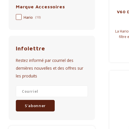
Marque Accessoires
V60 D
Hario
(10)
La Hario
filtre
conique
Infolettre
Support 
Restez informé par courriel des
dernières nouvelles et des offres sur
les produits
S'abonner