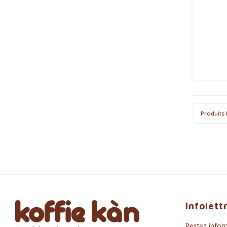
Produits 
Infolett
Restez inform