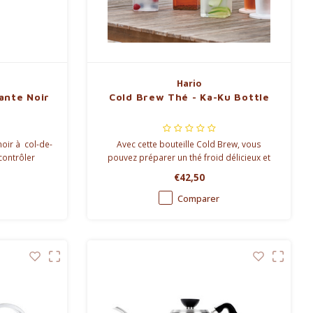
Hario
ante Noir
Cold Brew Thé - Ka-Ku Bottle
noir à col-de-
Avec cette bouteille Cold Brew, vous
contrôler
pouvez préparer un thé froid délicieux et
au chaude.
rafraîchissant d'une nouvelle manière.
€42,50
Comparer