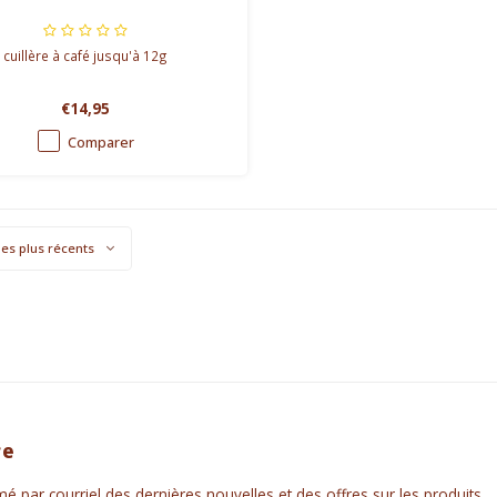
cuillère à café jusqu'à 12g
€14,95
Comparer
les plus récents
re
é par courriel des dernières nouvelles et des offres sur les produits