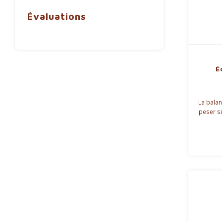
Évaluations
É
La balan
peser s
mesure