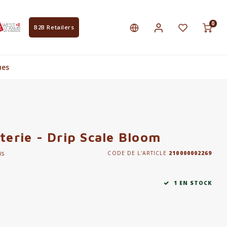
0
B2B Retailers
ues
terie - Drip Scale Bloom
is
CODE DE L'ARTICLE
210000002269
1 EN STOCK