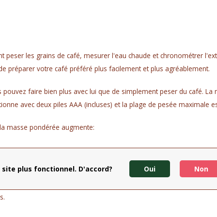
 peser les grains de café, mesurer l'eau chaude et chronométrer l'extr
de préparer votre café préféré plus facilement et plus agréablement.
 pouvez faire bien plus avec lui que de simplement peser du café. La minut
fonctionne avec deux piles AAA (incluses) et la plage de pesée maximale 
e la masse pondérée augmente:
 site plus fonctionnel. D'accord?
Oui
Non
s.