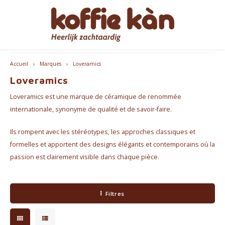
Livraison gratuite à partir de €60 - B/NL
Hoofdmenu / accessoires
Hoofdmenu / cadeaux
Hoofdmenu / mugs
Hoofdmenu / café
Hoofdmenu / thé
Hoofdmenu
Accessoires
Cadeaux
Langue
Mugs
Café
Thé
Accueil
Marques
Loveramics
Loveramics
Café - En Grains & Moulu
Thé
Gobelets à emporter
Machines à café
pour ELLE
Nederlands
Machi
Loveramics est une marque de céramique de renommée
Capsules et dosettes de café
Chai
Tasses à café et à thé
Produits d'entretien Jura
pour LUI
English
Machi
internationale, synonyme de qualité et de savoir-faire.
Ils rompent avec les stéréotypes, les approches classiques et
Coffee accessoires
Accesspores Té
Home Barista Tools
Coffrets Cadeaux Café & Thé
Bialet
Français
formelles et apportent des designs élégants et contemporains où la
passion est clairement visible dans chaque pièce.
Abonnements café
Porte-filtres à café
Beaux Cadeaux
Melko
Moulins à Café
Everything Pink
Filtres
Bouteilles thermos