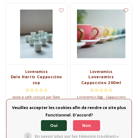
peu d'art latte.
Loveramics
Loveramics
Dale Harris Cappuccino
Loveramics
cup
Cappuccino 200ml
tasse à café conçue par Dale
Loveramics Egg - Cappuccino
Harris, champion du monde
200 ml Cup and Saucer
Veuillez accepter les cookies afin de rendre ce site plus
Barrista 2017
€12,00
€20,45
fonctionnel. D'accord?
Comparer
Comparer
Oui
Non
En savoir plus sur les témoins (cookies) »