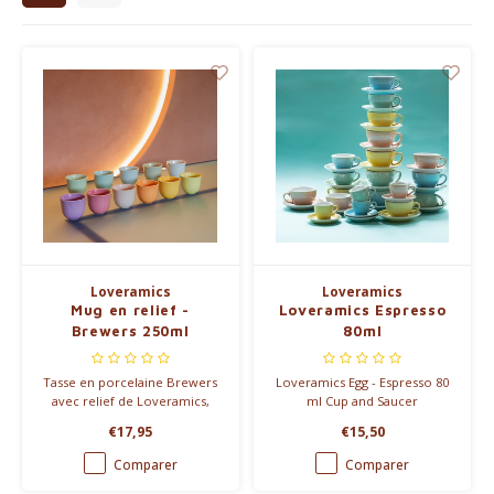
Bouilloires électriques
Chocolat
KK Merchandise
Livres
Gin
Petit déjeuner
Loveramics
Loveramics
Mug en relief -
Loveramics Espresso
Brewers 250ml
80ml
Outdoor accessoires
Tasse en porcelaine Brewers
Loveramics Egg - Espresso 80
Happy stuff
avec relief de Loveramics,
ml Cup and Saucer
avec une ouverture spéciale
€17,95
€15,50
et évasée pour profiter d'un
agréable arôme de café et
Comparer
Comparer
encore de la place pour un