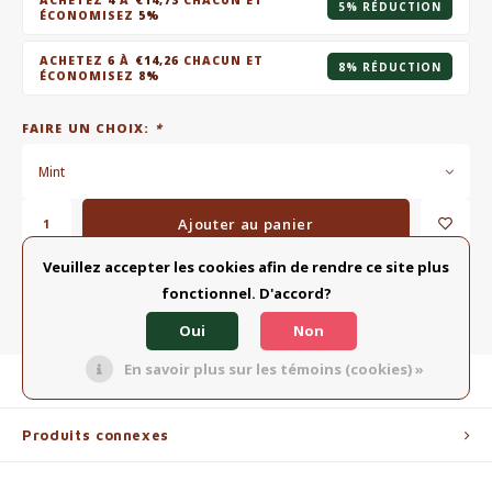
ACHETEZ
4
À
€14,73
CHACUN ET
5% RÉDUCTION
ÉCONOMISEZ
5%
ACHETEZ
6
À
€14,26
CHACUN ET
8% RÉDUCTION
ÉCONOMISEZ
8%
FAIRE UN CHOIX:
*
Mint
Ajouter au panier
Veuillez accepter les cookies afin de rendre ce site plus
AJOUTER À LA LISTE COMPARATIVE
fonctionnel. D'accord?
PARTAGER:
Oui
Non
En savoir plus sur les témoins (cookies) »
Description du produit
Produits connexes