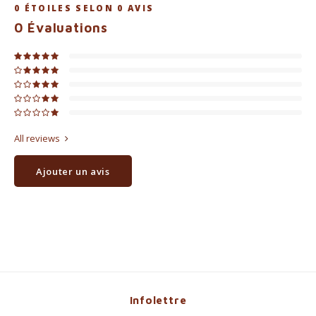
0
ÉTOILES SELON
0
AVIS
0
Évaluations
All reviews
Ajouter un avis
Infolettre