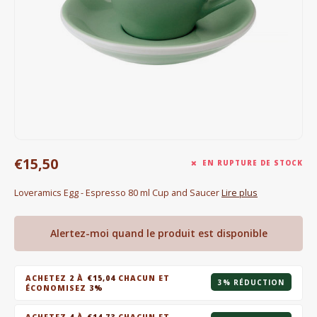
Bouilloires électriques
Chocolat
KK Merchandise
Livres
Gin
€15,50
EN RUPTURE DE STOCK
Petit déjeuner
Loveramics Egg - Espresso 80 ml Cup and Saucer
Lire plus
Outdoor accessoires
Alertez-moi quand le produit est disponible
Happy stuff
ACHETEZ
2
À
€15,04
CHACUN ET
3% RÉDUCTION
ÉCONOMISEZ
3%