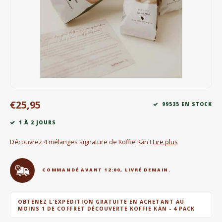
Bouilloires électriques
Chocolat
KK Merchandise
Livres
€25,95
Gin
99535 EN STOCK
1 À 2 JOURS
Petit déjeuner
Découvrez 4 mélanges signature de Koffie Kàn !
Lire plus
Outdoor accessoires
COMMANDÉ AVANT 12:00, LIVRÉ DEMAIN.
Happy stuff
OBTENEZ L'EXPÉDITION GRATUITE EN ACHETANT AU
MOINS 1 DE COFFRET DÉCOUVERTE KOFFIE KÀN - 4 PACK