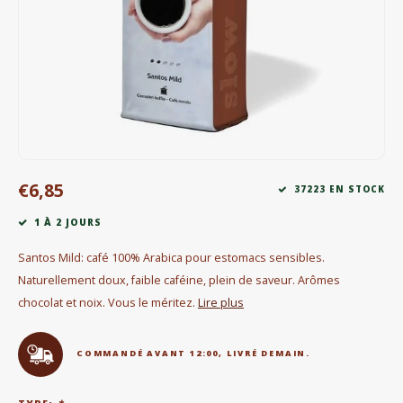
Bouilloires électriques
Chocolat
KK Merchandise
Livres
€6,85
Gin
37223 EN STOCK
1 À 2 JOURS
Petit déjeuner
Santos Mild: café 100% Arabica pour estomacs sensibles.
Outdoor accessoires
Naturellement doux, faible caféine, plein de saveur. Arômes
chocolat et noix. Vous le méritez.
Lire plus
Happy stuff
COMMANDÉ AVANT 12:00, LIVRÉ DEMAIN.