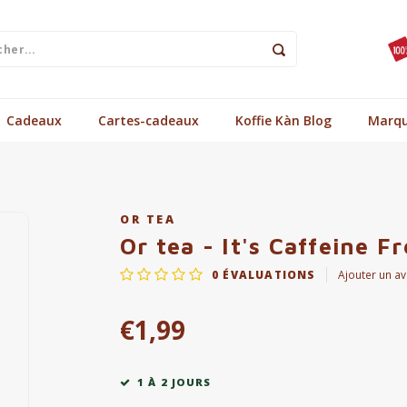
Cadeaux
Cartes-cadeaux
Koffie Kàn Blog
Marq
OR TEA
Or tea - It's Caffeine F
0
ÉVALUATIONS
Ajouter un av
€1,99
1 À 2 JOURS