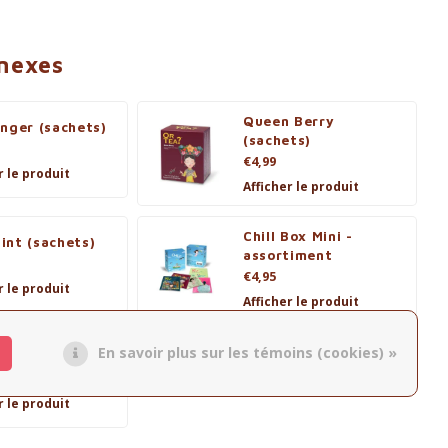
nnexes
Queen Berry
nger (sachets)
(sachets)
€4,99
r le produit
Afficher le produit
Chill Box Mini -
int (sachets)
assortiment
€4,95
r le produit
Afficher le produit
En savoir plus sur les témoins (cookies) »
r Wonder Tea
r le produit