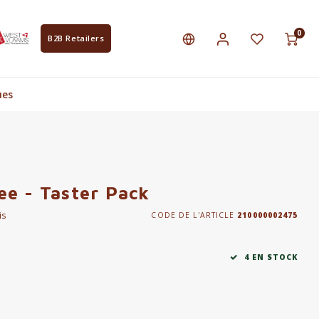
0
B2B Retailers
ues
ree - Taster Pack
is
CODE DE L'ARTICLE
210000002475
4 EN STOCK