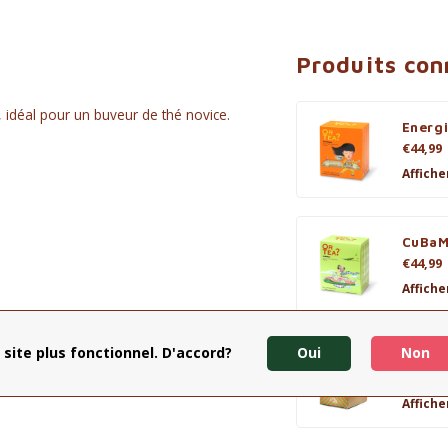
Produits co
, idéal pour un buveur de thé novice.
Energi
€44,99
Affiche
CuBaM
€44,99
Affiche
 site plus fonctionnel. D'accord?
Oui
Non
Winte
€5,90
Affiche