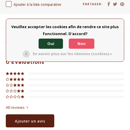
Ajouter à la liste comparative
PARTAGER:
Description du produit
Veuillez accepter les cookies afin de rendre ce site plus
fonctionnel. D'accord?
Produits connexes
Oui
Non
En savoir plus sur les témoins (cookies) »
0
ÉTOILES SELON
0
AVIS
0
Évaluations
All reviews
Ajouter un avis