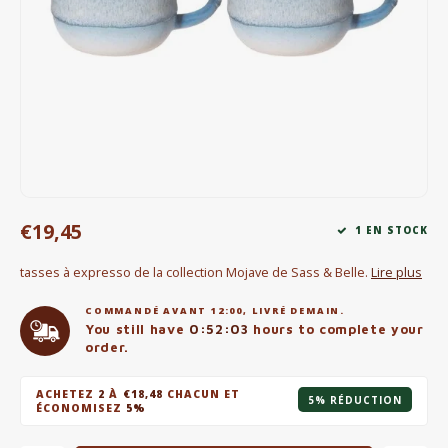
Bouilloires électriques
Chocolat
KK Merchandise
Livres
Gin
€19,45
1 EN STOCK
Petit déjeuner
tasses à expresso de la collection Mojave de Sass & Belle.
Lire plus
Outdoor accessoires
COMMANDÉ AVANT 12:00, LIVRÉ DEMAIN.
You still have
0:52:03
hours to complete your
order.
Happy stuff
ACHETEZ
2
À
€18,48
CHACUN ET
5% RÉDUCTION
ÉCONOMISEZ
5%