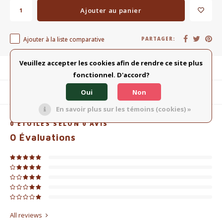
Ajouter au panier
Ajouter à la liste comparative
PARTAGER:
Veuillez accepter les cookies afin de rendre ce site plus
Description du produit
fonctionnel. D'accord?
Oui
Non
Produits connexes
En savoir plus sur les témoins (cookies) »
0
ÉTOILES SELON
0
AVIS
0
Évaluations
All reviews