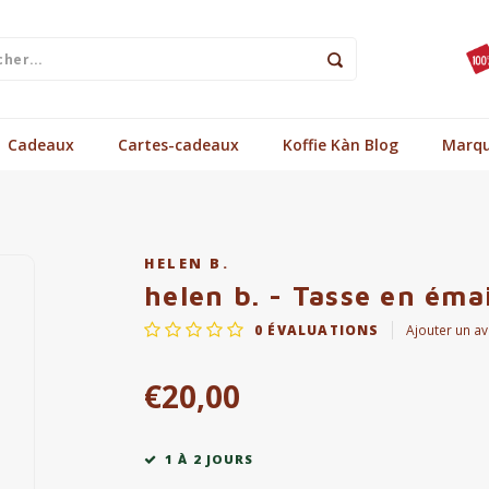
Cadeaux
Cartes-cadeaux
Koffie Kàn Blog
Marq
HELEN B.
helen b. - Tasse en émai
0
ÉVALUATIONS
Ajouter un av
€20,00
1 À 2 JOURS