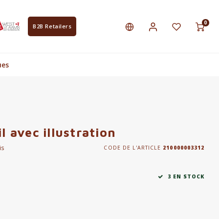
0
B2B Retailers
ues
l avec illustration
is
CODE DE L'ARTICLE
210000003312
3 EN STOCK