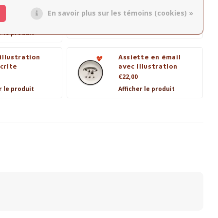
t (collection
Plat avec Illustration
En savoir plus sur les témoins (cookies) »
€19,90
Afficher le produit
r le produit
illustration
Assiette en émail
crite
avec illustration
€22,00
r le produit
Afficher le produit