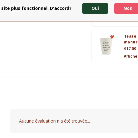
Gobele
2024)
 site plus fonctionnel. D'accord?
Oui
Non
€17,50
Affiche
Tasse 
manus
€17,50
Affiche
Aucune évaluation n'a été trouvée...