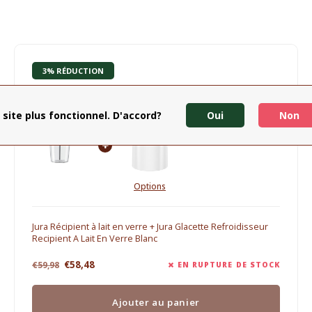
3% RÉDUCTION
Jura Accessoires
 site plus fonctionnel. D'accord?
Oui
Non
Options
Jura Récipient à lait en verre + Jura Glacette Refroidisseur
Recipient A Lait En Verre Blanc
€58,48
€59,98
EN RUPTURE DE STOCK
Ajouter au panier