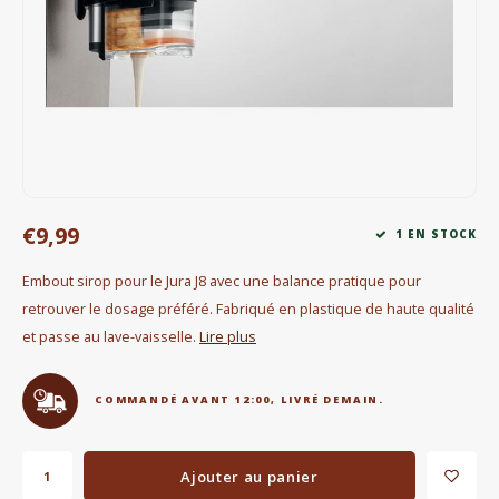
Bouilloires électriques
Chocolat
KK Merchandise
Livres
€9,99
Gin
1 EN STOCK
Embout sirop pour le Jura J8 avec une balance pratique pour
Petit déjeuner
retrouver le dosage préféré. Fabriqué en plastique de haute qualité
et passe au lave-vaisselle.
Lire plus
Outdoor accessoires
Happy stuff
COMMANDÉ AVANT 12:00, LIVRÉ DEMAIN.
Ajouter au panier