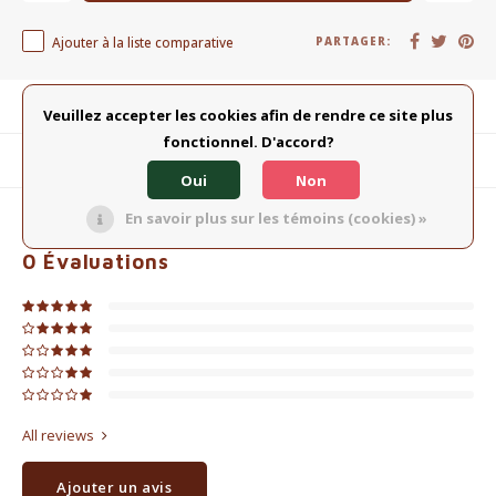
Ajouter à la liste comparative
PARTAGER:
Description du produit
Veuillez accepter les cookies afin de rendre ce site plus
fonctionnel. D'accord?
Produits connexes
Oui
Non
En savoir plus sur les témoins (cookies) »
0
ÉTOILES SELON
0
AVIS
0
Évaluations
All reviews
Ajouter un avis