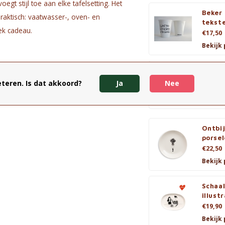
gt stijl toe aan elke tafelsetting. Het
Beker 
praktisch: vaatwasser-, oven- en
tekst
ek cadeau.
€17,50
Bekijk
Kom m
teren. Is dat akkoord?
Ja
Nee
€21,90
Bekijk
Ontbij
porsel
€22,50
Bekijk
Schaa
illust
€19,90
Bekijk