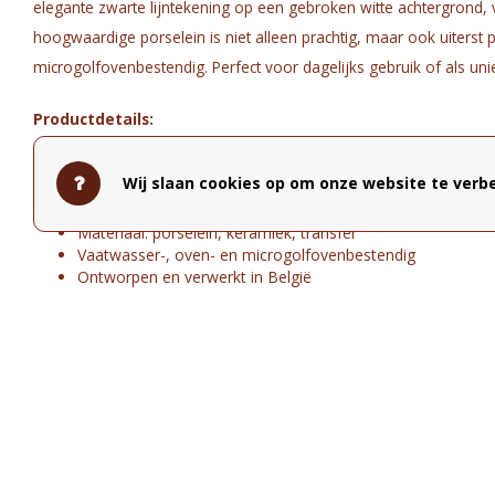
elegante zwarte lijntekening op een gebroken witte achtergrond, voe
hoogwaardige porselein is niet alleen prachtig, maar ook uiterst 
microgolfovenbestendig. Perfect voor dagelijks gebruik of als uni
Productdetails:
Handgemaakt
Wij slaan cookies op om onze website te verbe
Hoogte: 16 cm
Kleur: zwarte lijntekening op gebroken witte achtergrond
Materiaal: porselein, keramiek, transfer
Vaatwasser-, oven- en microgolfovenbestendig
Ontworpen en verwerkt in België