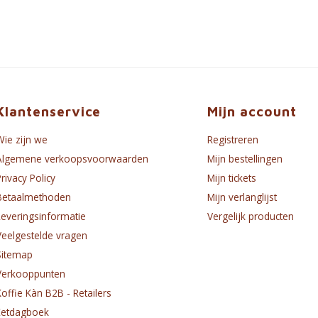
Klantenservice
Mijn account
Wie zijn we
Registreren
Algemene verkoopsvoorwaarden
Mijn bestellingen
Privacy Policy
Mijn tickets
Betaalmethoden
Mijn verlanglijst
Leveringsinformatie
Vergelijk producten
Veelgestelde vragen
Sitemap
Verkooppunten
Koffie Kàn B2B - Retailers
Eetdagboek