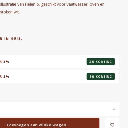
lustratie van Helen b, geschikt voor vaatwasser, oven en
broken wit.
N IN HUIS.
AR
3%
3% KORTING
AR
5%
5% KORTING
Toevoegen aan winkelwagen