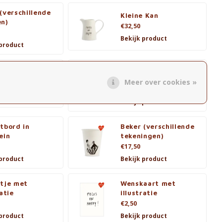
(verschillende
Kleine Kan
en)
€32,50
Bekijk product
 product
Beker (verschillende
et tekening
tekeningen)
Meer over cookies »
€17,50
 product
Bekijk product
tbord in
Beker (verschillende
ein
tekeningen)
€17,50
 product
Bekijk product
ltje met
Wenskaart met
ratie
illustratie
€2,50
 product
Bekijk product