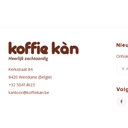
Nie
Ontvan
Kerkstraat 84
8420 Wenduine (België)
+32 50414623
Vol
kantoor@koffiekan.be