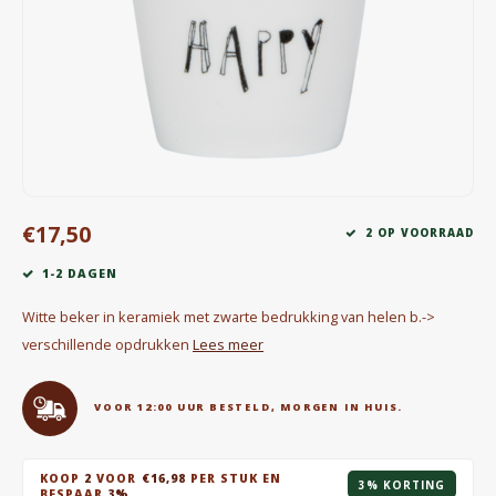
Waterkokers
Chocolade, granola en Drankpoeders
Koffie Kàn merch
Boeken
€17,50
Gin
2 OP VOORRAAD
1-2 DAGEN
Ontbijt en Lunch
Witte beker in keramiek met zwarte bedrukking van helen b.->
Outdoor accessoires
verschillende opdrukken
Lees meer
Happy stuff
VOOR 12:00 UUR BESTELD, MORGEN IN HUIS.
KOOP
2
VOOR
€16,98
PER STUK EN
3% KORTING
BESPAAR
3%