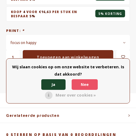
KOOP
4
VOOR
€16,63
PER STUK EN
5% KORTING
BESPAAR
5%
PRINT:
*
focus on happy
Toevoegen aan winkelwagen
Wij slaan cookies op om onze website te verbeteren. Is
dat akkoord?
TOEVOEGEN AAN VERGELIJKING
DELEN:
Ja
Nee
Meer over cookies »
Productomschrijving
Gerelateerde producten
0
STERREN OP BASIS VAN
0
BEOORDELINGEN