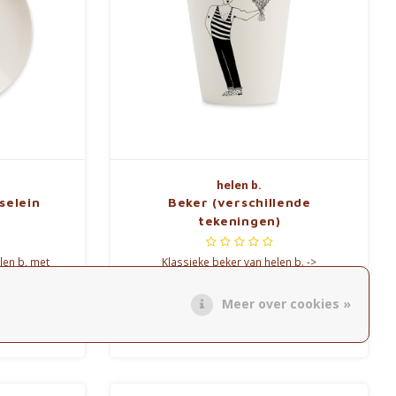
helen b.
selein
Beker (verschillende
tekeningen)
len b, met
Klassieke beker van helen b. ->
ese inkt.
verschillende opdrukken
Meer over cookies »
€17,50
Vergelijk