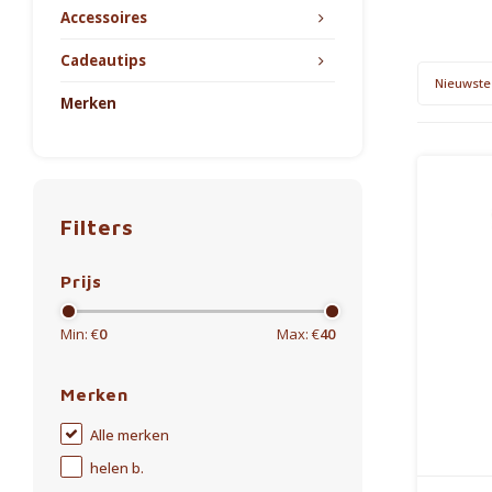
Accessoires
Cadeautips
Nieuwste
Merken
Filters
Prijs
Min: €
0
Max: €
40
Merken
Alle merken
helen b.