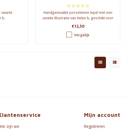
t zwarte
Handgemaakte porseleinen lepel met een
n b.
unieke illustratie van Helen b, geschikt voor
vaatwasser, oven en microgolfoven.
€12,50
Hoogte: 16 cm, kleur: zwart op gebroken
wit.
Vergelijk
-> verschillende opdrukken
Klantenservice
Mijn account
Wie zijn we
Registreren