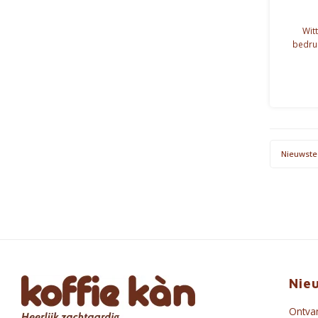
Wit
bedruk
Nieuwste
Nie
Ontvan