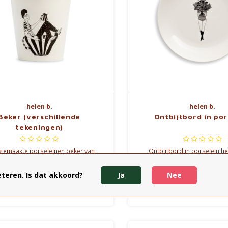
helen b.
helen b.
Beker (verschillende
Ontbijtbord in por
tekeningen)
gemaakte porseleinen beker van
Ontbijtbord in porselein he
met een unieke illustratie. Vaatwas-,
zwarte lijntekening in Chin
- en microgolfbestendig. 220ml.
teren. Is dat akkoord?
Ja
Nee
€17,50
€22,50
Vergelijk
Vergelijk