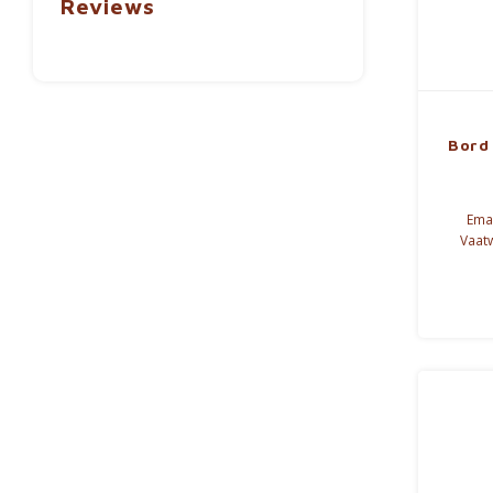
Reviews
Bord 
Emai
Vaatw
mi