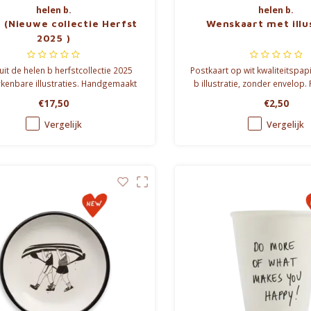
helen b.
helen b.
 (Nieuwe collectie Herfst
Wenskaart met illu
2025 )
uit de helen b herfstcollectie 2025
Postkaart op wit kwaliteitspap
kenbare illustraties. Handgemaakt
b illustratie, zonder envelop.
isch design in porselein. 220 ml.
€17,50
€2,50
Vergelijk
Vergelijk