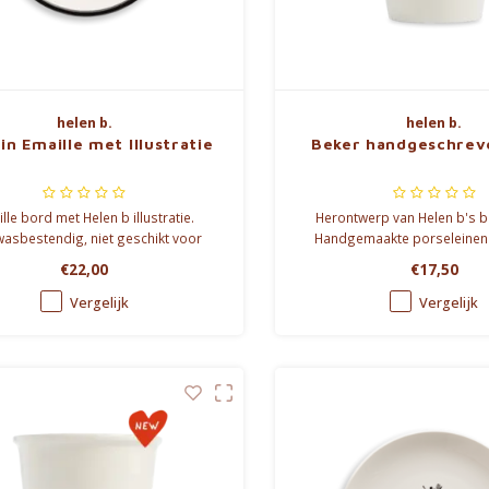
helen b.
helen b.
in Emaille met Illustratie
Beker handgeschrev
lle bord met Helen b illustratie.
Herontwerp van Helen b's b
asbestendig, niet geschikt voor
Handgemaakte porseleinen
crogolfoven. Diameter: 18 cm.
nieuwe, handgeschreven ill
€22,00
€17,50
Vaatwas-, oven- e
microgolfovenbestendig. Hoo
Vergelijk
Vergelijk