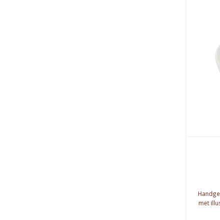
Handge
met illu
en mic