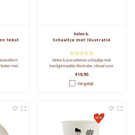
helen b.
en tekst
Schaaltje met illustratie
estsellers!
Helen b porseleinen schaaltje met
 beker met
handgemaakte illustratie, ideaal voor
ustratie.
dagelijks gebruik. Vaatwas-, oven- en
€19,90
n
microgolfbestendig. Afmetingen: 13,5 x 9,5
gte: 9,5 cm.
cm.
Vergelijk