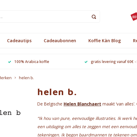
Cadeautips
Cadeaubonnen
Koffie Kàn Blog
R
100% Arabica koffie
gratis levering vanaf 60€ -
erken
helen b.
helen b.
De Belgische
Helen Blanchaert
maakt ‘van alles’.
“Ik hou van pure, eenvoudige illustraties. Ik werk h
een uitdaging om alles te zeggen met een eenvoudige
tekeningen. Ik begon baardmannen te tekenen omdat