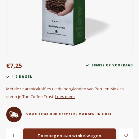
Waterkokers
Chocolade, granola en Drankpoeders
Koffie Kàn merch
Boeken
€7,25
Gin
996897 OP VOORRAAD
1-2 DAGEN
Ontbijt en Lunch
Met deze arabicakoffies uit de hooglanden van Peru en Mexico
Outdoor accessoires
steun je The Coffee Trust.
Lees meer
Happy stuff
VOOR 12:00 UUR BESTELD, MORGEN IN HUIS.
Toevoegen aan winkelwagen