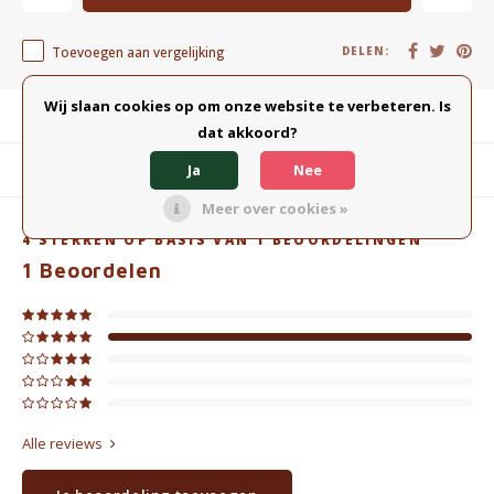
Toevoegen aan vergelijking
DELEN:
Wij slaan cookies op om onze website te verbeteren. Is
Productomschrijving
dat akkoord?
Ja
Nee
Gerelateerde producten
Meer over cookies »
4
STERREN OP BASIS VAN
1
BEOORDELINGEN
1
Beoordelen
Alle reviews