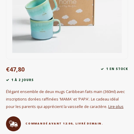
Bouilloires électriques
Chocolat
KK Merchandise
Livres
Gin
€47,80
1 EN STOCK
Petit déjeuner
1 À 2 JOURS
Outdoor accessoires
Élégant ensemble de deux mugs Caribbean faits main (360ml) avec
inscriptions dorées raffinées 'MAMA' et 'PAPA'. Le cadeau idéal
Happy stuff
pour les parents qui apprécient la vaisselle de caractère.
Lire plus
COMMANDÉ AVANT 12:00, LIVRÉ DEMAIN.