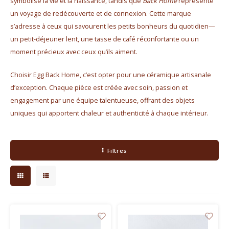
symbolise la vie et la naissance, tandis que
Back Home
représente
Bouilloires électriques
un voyage de redécouverte et de connexion. Cette marque
s’adresse à ceux qui savourent les petits bonheurs du quotidien—
Chocolat
un petit-déjeuner lent, une tasse de café réconfortante ou un
moment précieux avec ceux qu’ils aiment.
KK Merchandise
Choisir Egg Back Home, c’est opter pour une céramique artisanale
Livres
d’exception. Chaque pièce est créée avec soin, passion et
engagement par une équipe talentueuse, offrant des objets
Gin
uniques qui apportent chaleur et authenticité à chaque intérieur.
Petit déjeuner
Filtres
Outdoor accessoires
Happy stuff