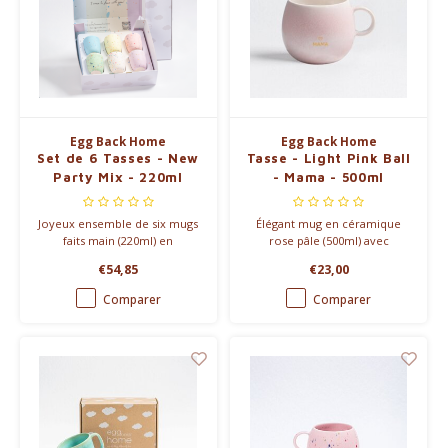
Egg Back Home
Egg Back Home
Set de 6 Tasses - New
Tasse - Light Pink Ball
Party Mix - 220ml
- Mama - 500ml
Joyeux ensemble de six mugs
Élégant mug en céramique
faits main (220ml) en
rose pâle (500ml) avec
différentes couleurs de la
inscription dorée raffinée
€54,85
€23,00
collection Party. Chaque mug
'MAMA'. Un hommage artisanal
présente un motif moucheté
à toutes les mères spéciales,
Comparer
Comparer
unique créé par un émail
parfait pour un moment de
réactif spécial, parfait pour
tranquillité.
une utilisation quotidienne.