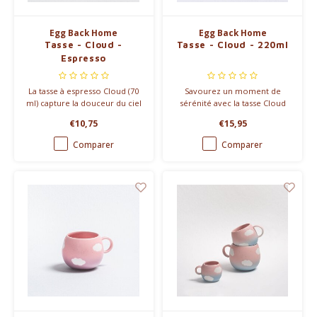
Egg Back Home
Egg Back Home
Tasse - Cloud -
Tasse - Cloud - 220ml
Espresso
La tasse à espresso Cloud (70
Savourez un moment de
ml) capture la douceur du ciel
sérénité avec la tasse Cloud
dans vos mains. Fait main en
(220 ml), en grès fait main avec
€10,75
€15,95
grès avec une brillance subtile,
une finition satinée.
compatible lave-vaisselle et
Compatible lave-vaisselle et
Comparer
Comparer
disponible en deux teintes
disponible en deux teintes
célestes.
célestes.