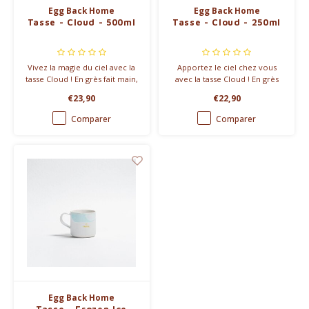
Egg Back Home
Egg Back Home
Tasse - Cloud - 500ml
Tasse - Cloud - 250ml
Vivez la magie du ciel avec la
Apportez le ciel chez vous
tasse Cloud ! En grès fait main,
avec la tasse Cloud ! En grès
disponible en quatre nuances
fait main, disponible en Cloud
€23,90
€22,90
élégantes avec une finition
Blue ou Cloud Sunset, avec
subtile. Unique, raffinée et
une brillance subtile. Unique,
Comparer
Comparer
compatible lave-vaisselle.
élégante et compatible lave-
vaisselle.
Egg Back Home