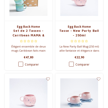
Egg Back Home
Egg Back Home
Set de 2 Tasses -
Tasse - New Party Ball
Carribean MAMA &
- 250ml
PAPA- 360ml
Élégant ensemble de deux
La New Party Ball Mug (250 ml)
mugs Caribbean faits main
allie fantaisie et élégance dans
(360ml) avec inscriptions
un design unique. Disponible
€47,80
€22,90
dorées raffinées 'MAMA' et
en cinq couleurs vibrantes,
'PAPA'. Le cadeau idéal pour
parfaite pour toutes les
Comparer
Comparer
les parents qui apprécient la
occasions.
vaisselle de caractère.