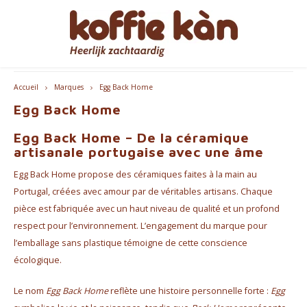
Les clients nous donnent une note de 9,2/10
Hoofdmenu / accessoires
Hoofdmenu / cadeaux
Hoofdmenu / mugs
Hoofdmenu / café
Hoofdmenu / thé
Hoofdmenu
Accessoires
Cadeaux
Langue
Mugs
Café
Thé
Accueil
Marques
Egg Back Home
Egg Back Home
Café - En Grains & Moulu
Thé
Gobelets à emporter
Machines à café
pour ELLE
Nederlands
Machi
Egg Back Home – De la céramique
Capsules et dosettes de café
Chai
Tasses à café et à thé
Produits d'entretien Jura
pour LUI
English
Machi
artisanale portugaise avec une âme
Egg Back Home propose des céramiques faites à la main au
Coffee accessoires
Accesspores Té
Home Barista Tools
Coffrets Cadeaux Café & Thé
Bialet
Français
Portugal, créées avec amour par de véritables artisans. Chaque
pièce est fabriquée avec un haut niveau de qualité et un profond
Abonnements café
Porte-filtres à café
Beaux Cadeaux
Melko
respect pour l’environnement. L’engagement du marque pour
l’emballage sans plastique témoigne de cette conscience
Moulins à Café
Everything Pink
écologique.
Bouteilles thermos
Le nom
Egg Back Home
reflète une histoire personnelle forte :
Egg