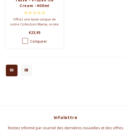
Tasse - Frozen Ice
Cream -400ml
Offrez une tasse unique de
notre Collection Mama, ornée
d'une élégante gravure dorée
€23,95
"MAMA". Un hommage
touchant à la personne la plus
Comparer
précieuse : maman !
Infolettre
Restez informé par courriel des dernières nouvelles et des offres