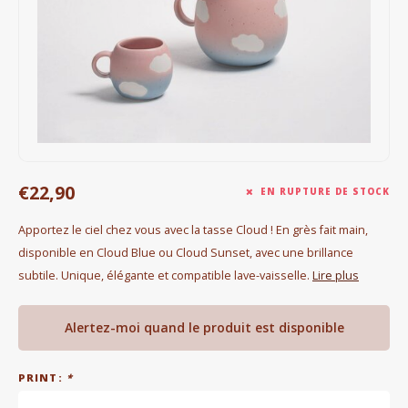
Bouilloires électriques
Chocolat
KK Merchandise
Livres
€22,90
Gin
EN RUPTURE DE STOCK
Apportez le ciel chez vous avec la tasse Cloud ! En grès fait main,
Petit déjeuner
disponible en Cloud Blue ou Cloud Sunset, avec une brillance
subtile. Unique, élégante et compatible lave-vaisselle.
Lire plus
Outdoor accessoires
Happy stuff
Alertez-moi quand le produit est disponible
PRINT:
*