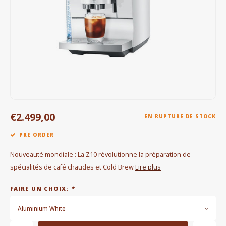
Bouilloires électriques
Chocolat
KK Merchandise
Livres
Gin
€2.499,00
EN RUPTURE DE STOCK
Petit déjeuner
PRE ORDER
Outdoor accessoires
Nouveauté mondiale : La Z10 révolutionne la préparation de
spécialités de café chaudes et Cold Brew
Lire plus
Happy stuff
FAIRE UN CHOIX:
*
Aluminium White