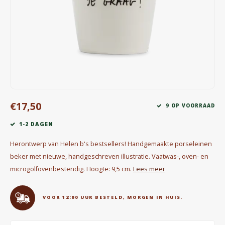
Waterkokers
Chocolade, granola en Drankpoeders
Koffie Kàn merch
Boeken
€17,50
Gin
9 OP VOORRAAD
1-2 DAGEN
Ontbijt en Lunch
Herontwerp van Helen b's bestsellers! Handgemaakte porseleinen
Outdoor accessoires
beker met nieuwe, handgeschreven illustratie. Vaatwas-, oven- en
microgolfovenbestendig. Hoogte: 9,5 cm.
Lees meer
Happy stuff
VOOR 12:00 UUR BESTELD, MORGEN IN HUIS.