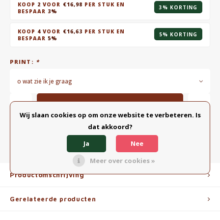
KOOP
2
VOOR
€16,98
PER STUK EN
3% KORTING
BESPAAR
3%
KOOP
4
VOOR
€16,63
PER STUK EN
5% KORTING
BESPAAR
5%
PRINT:
*
o wat zie ik je graag
Toevoegen aan winkelwagen
Wij slaan cookies op om onze website te verbeteren. Is
dat akkoord?
TOEVOEGEN AAN VERGELIJKING
DELEN:
Ja
Nee
Meer over cookies »
Productomschrijving
Gerelateerde producten