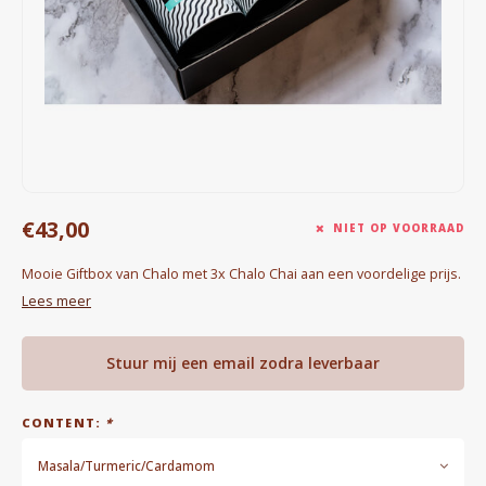
Waterkokers
Chocolade, granola en Drankpoeders
Koffie Kàn merch
Boeken
€43,00
Gin
NIET OP VOORRAAD
Mooie Giftbox van Chalo met 3x Chalo Chai aan een voordelige prijs.
Ontbijt en Lunch
Lees meer
Outdoor accessoires
Stuur mij een email zodra leverbaar
Happy stuff
CONTENT:
*
Masala/Turmeric/Cardamom