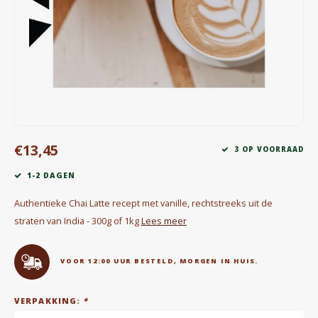
Waterkokers
Chocolade, granola en Drankpoeders
Koffie Kàn merch
Boeken
€13,45
Gin
3 OP VOORRAAD
1-2 DAGEN
Ontbijt en Lunch
Authentieke Chai Latte recept met vanille, rechtstreeks uit de
Outdoor accessoires
straten van India - 300g of 1kg
Lees meer
Happy stuff
VOOR 12:00 UUR BESTELD, MORGEN IN HUIS.
VERPAKKING:
*