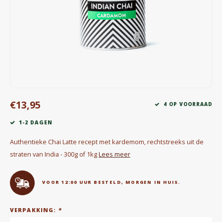
Waterkokers
Chocolade, granola en Drankpoeders
Koffie Kàn merch
Boeken
€13,95
Gin
4 OP VOORRAAD
1-2 DAGEN
Ontbijt en Lunch
Authentieke Chai Latte recept met kardemom, rechtstreeks uit de
Outdoor accessoires
straten van India - 300g of 1kg
Lees meer
Happy stuff
VOOR 12:00 UUR BESTELD, MORGEN IN HUIS.
VERPAKKING:
*