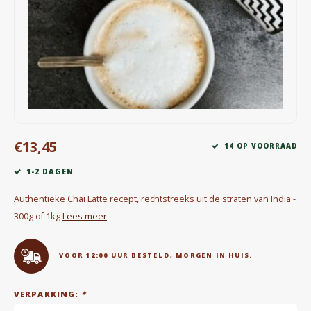
Waterkokers
Chocolade, granola en Drankpoeders
Koffie Kàn merch
Boeken
€13,45
Gin
14 OP VOORRAAD
1-2 DAGEN
Ontbijt en Lunch
Authentieke Chai Latte recept, rechtstreeks uit de straten van India -
Outdoor accessoires
300g of 1kg
Lees meer
Happy stuff
VOOR 12:00 UUR BESTELD, MORGEN IN HUIS.
VERPAKKING:
*