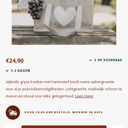
Waterkokers
Chocolade, granola en Drankpoeders
Koffie Kàn merch
Boeken
€24,00
Gin
2 OP VOORRAAD
1-2 DAGEN
Ontbijt en Lunch
stijlvolle grijze koeltas met hartmotief biedt ruime opbergruimte
Outdoor accessoires
voor al je picknickbenodigdheden. Lichtgewicht, makkelijk schoon te
maken en ideaal voor elke gelegenheid.
Lees meer
Happy stuff
VOOR 12:00 UUR BESTELD, MORGEN IN HUIS.