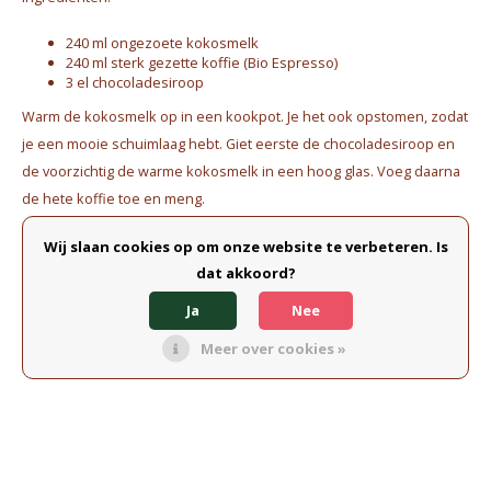
Waterkokers
240 ml ongezoete kokosmelk
240 ml sterk gezette koffie (Bio Espresso)
Chocolade, granola en Drankpoeders
3 el chocoladesiroop
Warm de kokosmelk op in een kookpot. Je het ook opstomen, zodat
Koffie Kàn merch
je een mooie schuimlaag hebt. Giet eerste de chocoladesiroop en
de voorzichtig de warme kokosmelk in een hoog glas. Voeg daarna
Boeken
de hete koffie toe en meng.
Gin
Wij slaan cookies op om onze website te verbeteren. Is
Drink onmiddellijk op!
dat akkoord?
Ontbijt en Lunch
Ja
Nee
Share this article:
Outdoor accessoires
Meer over cookies »
Happy stuff