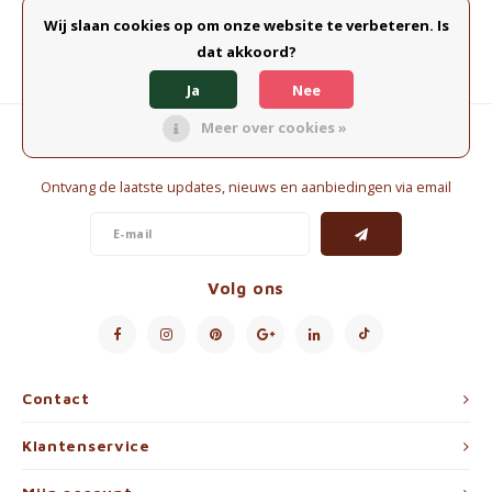
Waterkokers
Wij slaan cookies op om onze website te verbeteren. Is
dat akkoord?
Chocolade, granola en Drankpoeders
Ja
Nee
Koffie Kàn merch
Meer over cookies »
Nieuwsbrief
Boeken
Ontvang de laatste updates, nieuws en aanbiedingen via email
Gin
Ontbijt en Lunch
Volg ons
Outdoor accessoires
Happy stuff
Contact
Klantenservice