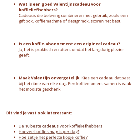
Wat is een goed Valentijnscadeau voor
koffieliefhebbers?
Cadeaus die beleving combineren met gebruik, zoals een
gift box, koffiemachine of designmok, scoren het best.
Is een koffie-abonnement een origineel cadeau?
Ja, het is praktisch én attent omdat het langdurig plezier
geeft.
Maak Valentijn onvergetelijk:
Kies een cadeau dat past
bij het ritme van elke dag. Een koffiemoment samen is vaak
het mooiste geschenk.
Dit vind je vast ook interessant:
De 10 beste cadeaus voor koffieliefhebbers
Hoeveel koffies mag ik per dag?
Hoe zet je het perfecte kopje koffie?