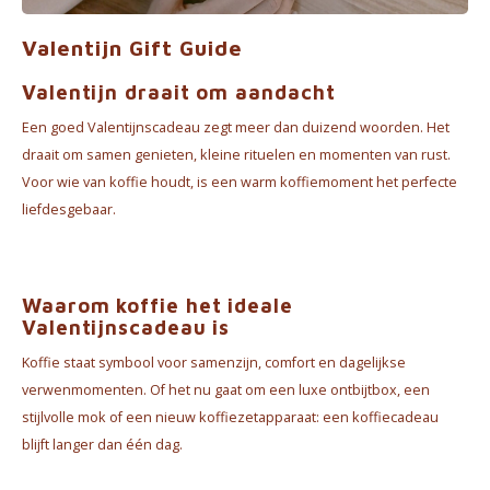
Waterkokers
Valentijn Gift Guide
Chocolade, granola en Drankpoeders
Valentijn draait om aandacht
Koffie Kàn merch
Een goed Valentijnscadeau zegt meer dan duizend woorden. Het
draait om samen genieten, kleine rituelen en momenten van rust.
Boeken
Voor wie van koffie houdt, is een warm koffiemoment het perfecte
liefdesgebaar.
Gin
Ontbijt en Lunch
Waarom koffie het ideale
Valentijnscadeau is
Outdoor accessoires
Koffie staat symbool voor samenzijn, comfort en dagelijkse
Happy stuff
verwenmomenten. Of het nu gaat om een luxe ontbijtbox, een
stijlvolle mok of een nieuw koffiezetapparaat: een koffiecadeau
blijft langer dan één dag.