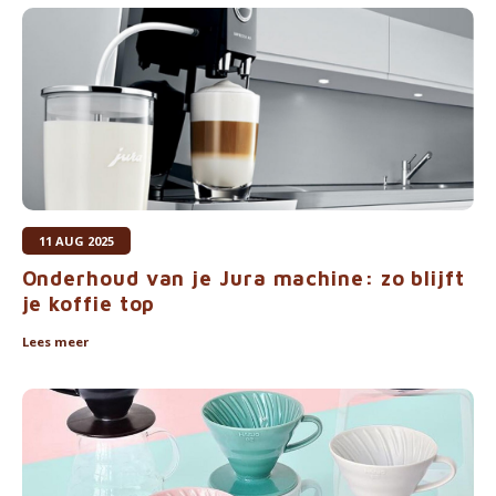
Waterkokers
Chocolade, granola en Drankpoeders
Koffie Kàn merch
Boeken
Gin
11 AUG 2025
Onderhoud van je Jura machine: zo blijft
Ontbijt en Lunch
je koffie top
Outdoor accessoires
Lees meer
Happy stuff