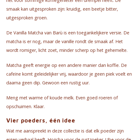
het voor sommige koffiegenieter een drempel heeft. De
smaak kan uitgesproken zijn: kruidig, een beetje bitter,
uitgesproken groen.
De Vanilla Matcha van Barù is een toegankelijkere versie. De
matcha is er nog, maar de vanille rondt de smaak af. Het
wordt romiger, licht zoet, minder scherp op het gehemelte.
Matcha geeft energie op een andere manier dan koffie. De
cafeïne komt geleidelijker vrij, waardoor je geen piek voelt en
daarna geen dip. Gewoon een rustig uur.
Meng met warme of koude melk. Even goed roeren of
opschuimen. Klaar.
Vier poeders, één idee
Wat me aanspreekt in deze collectie is dat elk poeder zijn
eigen verhaal heeft. Hojicha voor de rustzoeker. Ube voor de