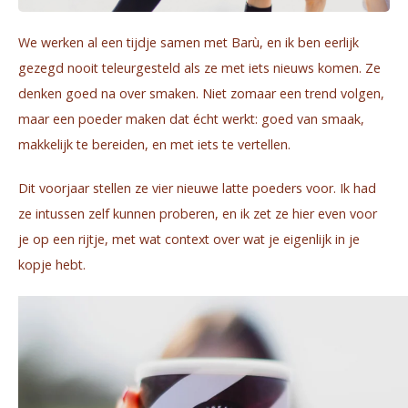
Waterkokers
We werken al een tijdje samen met Barù, en ik ben eerlijk
Chocolade, granola en Drankpoeders
gezegd nooit teleurgesteld als ze met iets nieuws komen. Ze
denken goed na over smaken. Niet zomaar een trend volgen,
Koffie Kàn merch
maar een poeder maken dat écht werkt: goed van smaak,
makkelijk te bereiden, en met iets te vertellen.
Boeken
Dit voorjaar stellen ze vier nieuwe latte poeders voor. Ik had
Gin
ze intussen zelf kunnen proberen, en ik zet ze hier even voor
Ontbijt en Lunch
je op een rijtje, met wat context over wat je eigenlijk in je
kopje hebt.
Outdoor accessoires
Happy stuff