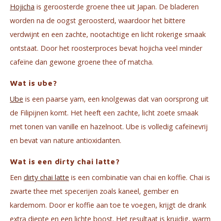
Hojicha
is geroosterde groene thee uit Japan. De bladeren
worden na de oogst geroosterd, waardoor het bittere
verdwijnt en een zachte, nootachtige en licht rokerige smaak
ontstaat. Door het roosterproces bevat hojicha veel minder
cafeïne dan gewone groene thee of matcha.
Wat is ube?
Ube
is een paarse yam, een knolgewas dat van oorsprong uit
de Filipijnen komt. Het heeft een zachte, licht zoete smaak
met tonen van vanille en hazelnoot. Ube is volledig cafeïnevrij
en bevat van nature antioxidanten.
Wat is een dirty chai latte?
Een
dirty chai latte
is een combinatie van chai en koffie. Chai is
zwarte thee met specerijen zoals kaneel, gember en
kardemom. Door er koffie aan toe te voegen, krijgt de drank
extra diepte en een lichte boost. Het resultaat is kruidig, warm