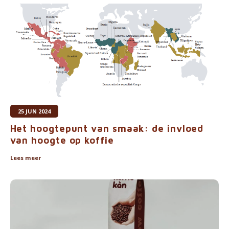
Waterkokers
Chocolade, granola en Drankpoeders
Koffie Kàn merch
Boeken
Gin
25 JUN 2024
Het hoogtepunt van smaak: de invloed
Ontbijt en Lunch
van hoogte op koffie
Outdoor accessoires
Lees meer
Happy stuff