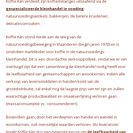
Koffie Kàn verdeelt zijn koffiemélanges uitsluitend via de
gespecialiseerde kleinhandel in voeding
:
natuurvoedingswinkels, bakkerijen, de betere kruidenier,
delicatessenzaken.
Koffie Kàn stond mede aan de wieg van de
natuurvoedingsbeweging in Vlaanderen (begin jaren 1970) en is
sindsdien marktleider voor koffie in de natuurvoedings-
kleinhandel. Dit is een doordachte verkooppolitiek, omdat we er van
overtuigd zijn dat een samenleving de kleinhandel nodig heeft voor
de leefbaarheid van gemeenschappen en woonkernen. Indien alle
verkoop van levensmiddelen in handen komt van de
grootdistributie, zal enkel nog de laagste prijs van tel zijn en zullen
waarachtige productkwaliteit en smaakverfijning verloren gaan
(massaconsumptie vs. 'consuminderen’).
Bovendien gaan, door het verdwijnen van handel en wandel in
woonkernen, ook menselijke waarden verloren. Als leverancier
maakt Koffie Kàn dus een bewuste keuze om
de leefbaarheid van