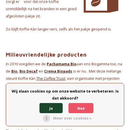
zorgt er voor dat onze koffie
onmiddellijk na het branden in een goed
afgesloten pakje zit.
Zo blijft Koffie Kàn langer vers, zelfs als het pakje geopend is.
Milieuvriendelijke producten
In 2010 voegden we de
Pachamama Bio
aan ons Biogamma toe, na
de
Bio
,
Bio Decaf
en
Crema Biopads
is er nu . Met deze mélange
steunt Koffie Kàn
The Coffee Trust
, een organisatie met projecten
ten voordele van vrouwen en kinderen in koffieproducerende
Wij slaan cookies op om onze website te verbeteren. Is
gebieden in Latijns-Amerika.
dat akkoord?
In 2019 vulden we het gamma verder aan met Bio Suave.
Ja
Nee
Meer over cookies »