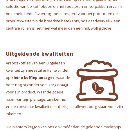
Waterkokers
selectie van de koffieboon en het roosteren en verpakken ervan. In
onze hele bedrijfsvoering speelt respect voor het product en de
Chocolade, granola en Drankpoeders
productkwaliteit in de breedste betekenis, nog daadwerkelijk een
centrale rol en is het heel wat meer dan een hol, wollig cliché.
Koffie Kàn merch
Boeken
Uitgekiende kwaliteiten
Gin
Arabicakoffies van een uitgelezen
kwaliteit zijn meestal enkel te vinden
Ontbijt en Lunch
op
kleine koffieplantages
,
waar de
boer nog bijzonder veel zorg draagt
Outdoor accessoires
voor zijn product. Waar de goede
naam van zijn plantage, zijn kennis
Happy stuff
en de constante kwaliteit die hij elk jaar aflevert borg staan voor zijn
inkomen.
Die planters krijgen van ons ook méér dan de geldende marktprijs