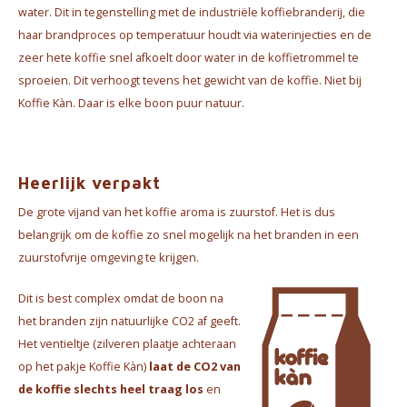
water. Dit in tegenstelling met de indus
triële koffiebranderij, die
haar brandproces op temperatuur houdt via waterinjecties en de
zeer hete koffie snel afkoelt door water in de koffietrommel te
sproeien. Dit verhoogt tevens het gewicht van de koffie. Niet bij
Koffie Kàn. Daar is elke boon puur natuur.
Heerlijk verpakt
De grote vijand van het koffie aroma is zuurstof. Het is dus
belangrijk om de koffie zo snel mogelijk na het branden in een
zuurstofvrije omgeving te krijgen.
Dit is best complex omdat de boon na
het branden zijn natuurlijke CO2 af geeft.
Het ventieltje (zilveren plaatje achteraan
op het pakje Koffie Kàn)
laat de CO2 van
de koffie slechts heel traag los
en