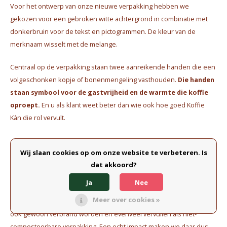
Voor het ontwerp van onze nieuwe verpakking hebben we
gekozen voor een gebroken witte achtergrond in combinatie met
donkerbruin voor de tekst en pictogrammen. De kleur van de
merknaam wisselt met de melange.
Centraal op de verpakking staan twee aanreikende handen die een
volgeschonken kopje of bonenmengeling vasthouden.
Die handen
staan symbool voor de gastvrijheid en de warmte die koffie
oproept.
En u als klant weet beter dan wie ook hoe goed Koffie
Kàn die rol vervult.
Wij slaan cookies op om onze website te verbeteren. Is
Waarom nog geen industrieel
dat akkoord?
composteerbare verpakking?
Ja
Nee
Op dit moment is er -nog- geen afzonderlijke ophaling voor
Meer over cookies »
industrieel composteerbare verpakking. Dat wil zeggen dat die dus
ook gewoon verbrand worden en evenveel vervuilen als niet-
composteerbare verpakking. Een echt impact maken we daar dus