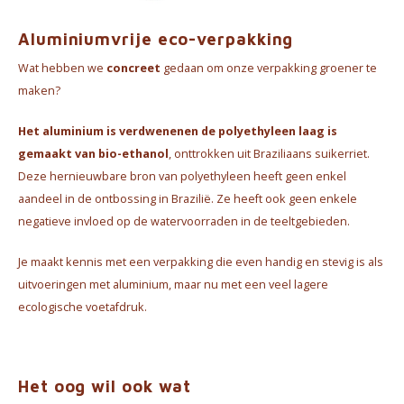
Waterkokers
Aluminiumvrije eco-verpakking
Chocolade, granola en Drankpoeders
Wat hebben we
concreet
gedaan om onze verpakking groener te
maken?
Koffie Kàn merch
Het aluminium is verdwenen
en de polyethyleen laag is
Boeken
gemaakt van bio-ethanol
, onttrokken uit Braziliaans suikerriet.
Deze hernieuwbare bron van polyethyleen heeft geen enkel
Gin
aandeel in de ontbossing in Brazilië. Ze heeft ook geen enkele
negatieve invloed op de watervoorraden in de teeltgebieden.
Ontbijt en Lunch
Je maakt kennis met een verpakking die even handig en stevig is als
Outdoor accessoires
uitvoeringen met aluminium, maar nu met een veel lagere
ecologische voetafdruk.
Happy stuff
Het oog wil ook wat