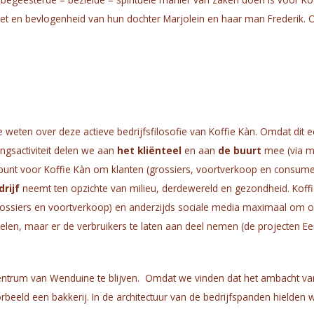
zet en bevlogenheid van hun dochter Marjolein en haar man Frederik. 
e weten over deze actieve bedrijfsfilosofie van Koffie Kàn. Omdat dit 
ngsactiviteit delen we aan
het kliënteel
en aan
de buurt
mee (via m
n punt voor Koffie Kàn om klanten (grossiers, voortverkoop en consum
rijf
neemt ten opzichte van milieu, derdewereld en gezondheid. Koff
grossiers en voortverkoop) en anderzijds sociale media maximaal om 
elen, maar er de verbruikers te laten aan deel nemen (de projecten E
entrum van Wenduine te blijven. Omdat we vinden dat het ambacht va
rbeeld een bakkerij. In de architectuur van de bedrijfspanden hielden 