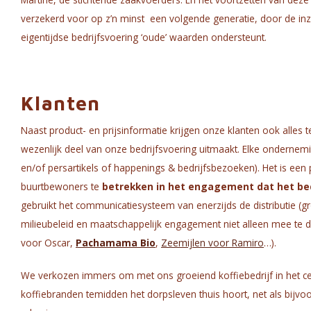
verzekerd voor op z’n minst een volgende generatie, door de in
eigentijdse bedrijfsvoering ‘oude’ waarden ondersteunt.
Klanten
Naast product- en prijsinformatie krijgen onze klanten ook alles t
wezenlijk deel van onze bedrijfsvoering uitmaakt. Elke ondernemi
en/of persartikels of happenings & bedrijfsbezoeken). Het is ee
buurtbewoners te
betrekken in het engagement dat het bed
gebruikt het communicatiesysteem van enerzijds de distributie (
milieubeleid en maatschappelijk engagement niet alleen mee te d
voor Oscar,
Pachamama Bio
,
Zeemijlen voor Ramiro
…).
We verkozen immers om met ons groeiend koffiebedrijf in het c
koffiebranden temidden het dorpsleven thuis hoort, net als bijvoo