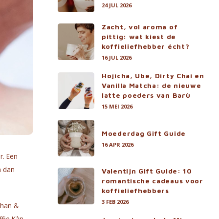
24 JUL 2026
Zacht, vol aroma of
pittig: wat kiest de
koffieliefhebber écht?
16 JUL 2026
Hojicha, Ube, Dirty Chai en
Vanilla Matcha: de nieuwe
latte poeders van Barù
15 MEI 2026
Moederdag Gift Guide
16 APR 2026
r. Een
n dan
Valentijn Gift Guide: 10
romantische cadeaus voor
koffieliefhebbers
3 FEB 2026
ohan &
ffie Kàn