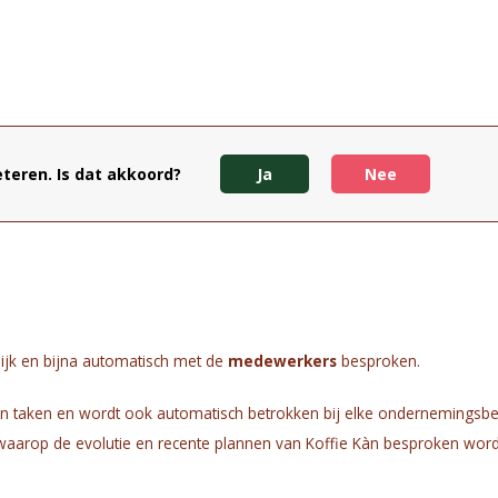
tie van diverse open deurdagen en bedrijfsbezoeken, voor zowel
teren. Is dat akkoord?
Ja
Nee
voor een dialoog tussen ons bedrijf en het cliënteel + de buren. Wat 
lijk en bijna automatisch met de
medewerkers
besproken.
jn taken en wordt ook automatisch betrokken bij elke ondernemingsbes
 waarop de evolutie en recente plannen van Koffie Kàn besproken wor