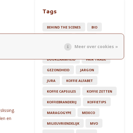
Tags
BEHIND THE SCENES
BIO
CADEAUTIPS
CAFEÏNE
Meer over cookies »
de
COLD BREW
DISTRIBUTIE
DUURZAAMHEID
FAIR TRADE
GEZONDHEID
JARGON
JURA
KOFFIE ALFABET
KOFFIE CAPSULES
KOFFIE ZETTEN
KOFFIEBRANDERIJ
KOFFIETIPS
lissing.
MARAGOGYPE
MEXICO
den en
MILIEUVRIENDELIJK
MVO