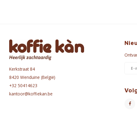
Nie
Ontvan
Kerkstraat 84
8420 Wenduine (België)
+32 50414623
Vol
kantoor@koffiekan.be