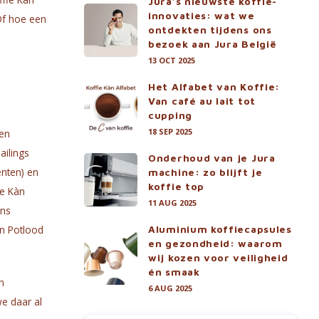
Jura's nieuwste koffie-
innovaties: wat we
Of hoe een
ontdekten tijdens ons
bezoek aan Jura België
13 OCT 2025
Het Alfabet van Koffie:
Van café au lait tot
cupping
18 SEP 2025
een
ailings
Onderhoud van je Jura
enten) en
machine: zo blijft je
koffie top
ie Kàn
11 AUG 2025
ons
en Potlood
Aluminium koffiecapsules
en gezondheid: waarom
wij kozen voor veiligheid
én smaak
n
6 AUG 2025
we daar al