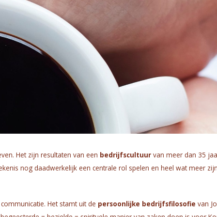
even. Het zijn resultaten van een
bedrijfscultuur
van meer dan 35 jaa
tekenis nog daadwerkelijk een centrale rol spelen en heel wat meer zij
n communicatie. Het stamt uit de
persoonlijke bedrijfsfilosofie
van J
 begeesterde = bezielde = spirituele manier van zaken doen is voor Ko