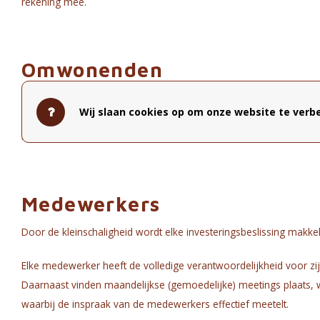
rekening mee.
Omwonenden
Deelname aan de nationale
Open Bedrijvendag
en de organisa
Wij slaan cookies op om onze website te verbe
buurtbewoners, verbruikers als voortverkopers, geeft een podium 
bedrijfsvoering beïnvloedt en mede bepaalt.
Medewerkers
Door de kleinschaligheid wordt elke investeringsbeslissing makke
Elke medewerker heeft de volledige verantwoordelijkheid voor zi
Daarnaast vinden maandelijkse (gemoedelijke) meetings plaats,
waarbij de inspraak van de medewerkers effectief meetelt.