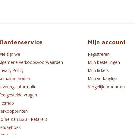
Klantenservice
Mijn account
Wie zijn we
Registreren
Algemene verkoopsvoorwaarden
Mijn bestellingen
Privacy Policy
Mijn tickets
Betaalmethoden
Mijn verlanglijst
Leveringsinformatie
Vergelijk producten
Veelgestelde vragen
Sitemap
Verkooppunten
Koffie Kàn B2B - Retailers
Eetdagboek