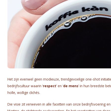
Het zijn evenwel geen modieuze, trendgevoelige one-shot initiati
bedrijfscultuur waarin ‘
respect
’ en ‘
de mens
’ in hun breedste be
holle, wollige clichés.
Die visie zit verweven in alle facetten van onze bedrijfsvoering e
Martine, de stichtende zaakvoerders. En het voortzetten van deze