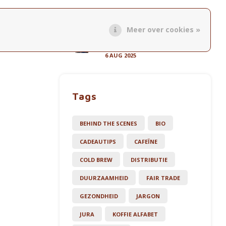
Aluminium koffiecapsules
en gezondheid: waarom
Meer over cookies »
wij kozen voor veiligheid
én smaak
6 AUG 2025
Tags
BEHIND THE SCENES
BIO
CADEAUTIPS
CAFEÏNE
COLD BREW
DISTRIBUTIE
DUURZAAMHEID
FAIR TRADE
GEZONDHEID
JARGON
JURA
KOFFIE ALFABET