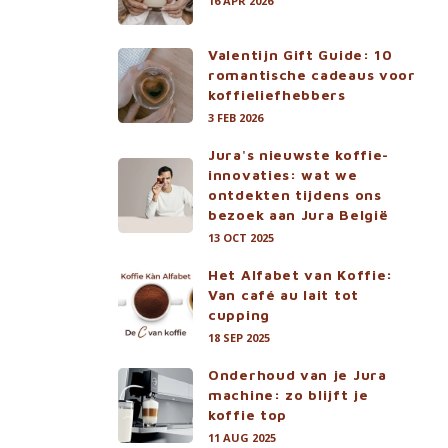
16 APR 2026
Valentijn Gift Guide: 10
romantische cadeaus voor
koffieliefhebbers
3 FEB 2026
Jura's nieuwste koffie-
innovaties: wat we
ontdekten tijdens ons
bezoek aan Jura België
13 OCT 2025
Het Alfabet van Koffie:
Van café au lait tot
cupping
18 SEP 2025
Onderhoud van je Jura
machine: zo blijft je
koffie top
11 AUG 2025